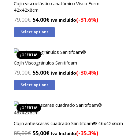
Cojín viscoelástico anatómico Visco Form
42x42x8cm
El
El
79,00
€
54,00
€
(-31.6%)
Iva Incluido
precio
precio
Select options
original
actual
era:
es:
79,00€.
54,00€.
¡OFERTA!
Cojín Viscogránulos Sanitifoam
El
El
79,00
€
55,00
€
(-30.4%)
Iva Incluido
precio
precio
Select options
original
actual
era:
es:
79,00€.
55,00€.
¡OFERTA!
Cojín antiescaras cuadrado Sanitifoam® 46x42x6cm
El
El
85,00
€
55,00
€
(-35.3%)
Iva Incluido