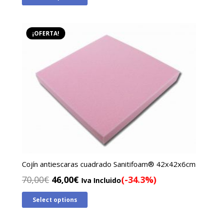
original
actual
era:
es:
65,00€.
45,00€.
¡OFERTA!
Cojín antiescaras cuadrado Sanitifoam® 42x42x6cm
El
El
70,00
€
46,00
€
(-34.3%)
Iva Incluido
precio
precio
Select options
original
actual
era:
es: