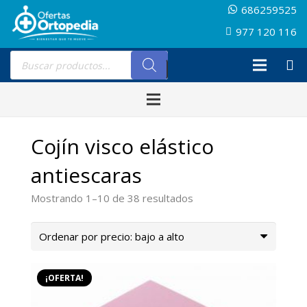
686259525
977 120 116
Búsqueda
de
productos
Cojín visco elástico
antiescaras
Ordenado
Mostrando 1–10 de 38 resultados
por
precio:
bajo
a
¡OFERTA!
alto