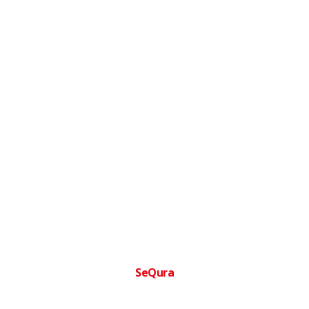
SeQura
Financia tu compra facilmente