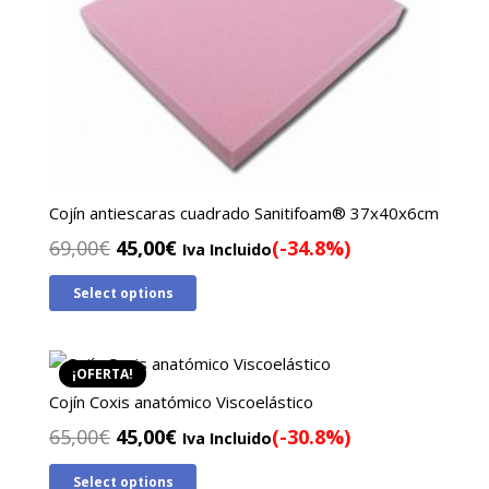
Cojín antiescaras cuadrado Sanitifoam® 37x40x6cm
El
El
69,00
€
45,00
€
(-34.8%)
Iva Incluido
precio
precio
Select options
original
actual
era:
es:
69,00€.
45,00€.
¡OFERTA!
Cojín Coxis anatómico Viscoelástico
El
El
65,00
€
45,00
€
(-30.8%)
Iva Incluido
precio
precio
Select options