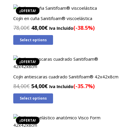
70,00€.
46,00€.
¡OFERTA!
Cojín en cuña Sanitifoam® viscoelástica
El
El
78,00
€
48,00
€
(-38.5%)
Iva Incluido
precio
precio
Select options
original
actual
era:
es:
78,00€.
48,00€.
¡OFERTA!
Cojín antiescaras cuadrado Sanitifoam® 42x42x8cm
El
El
84,00
€
54,00
€
(-35.7%)
Iva Incluido
precio
precio
Select options
original
actual
era:
es:
84,00€.
54,00€.
¡OFERTA!