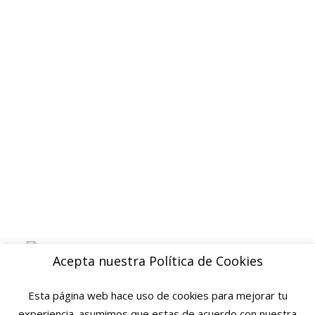
Politica de privacidad
Devoluciones y reembolsos
Aviso legal
Blog
ENVIOS
Envio gratuito a Peninsula a partir de 200 EUR
Baleares y Canarias: consultar tarifas
Pague de forma facil y segura con
Acepta nuestra Política de Cookies
Esta página web hace uso de cookies para mejorar tu
experiencia. asumimos que estas de acuerdo con nuestra