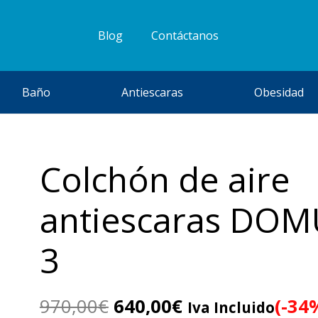
Blog
Contáctanos
Baño
Antiescaras
Obesidad
Colchón de aire
antiescaras DOM
3
El
El
970,00
€
640,00
€
(-34
Iva Incluido