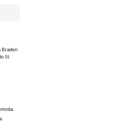
a Braden
 III.
cómoda.
a.