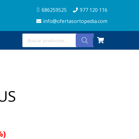
686259525
977 120 116
info@ofertasortopedia.com
Búsqueda
de
productos
US
%)