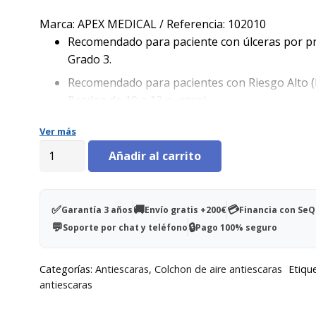
precio
precio
original
actual
Marca: APEX MEDICAL / Referencia: 102010
era:
es:
Recomendado para paciente con úlceras por p
970,00€.
640,00€.
Grado 3.
Recomendado para pacientes con Riesgo Alto (
Braden de 10 a 12 puntos).
Peso máximo soportado de paciente 180 kg
Ver más
Mayor Eficacia: Al ser un equipo de sustitución,
Colchón
Añadir al carrito
requiere de un colchón extra de base.
de
aire
Cómodo: Con función estática que permite reali
antiescaras
cambios posturales de una forma más cómoda
✅
🚚
💳
Garantía 3 años
Envío gratis +200€
Financia con Se
DOMUS
💬
🔒
Seguro: Incorpora válvula CPR para facilitar la
Soporte por chat y teléfono
Pago 100% seguro
3
reanimación en caso de parada cardiorespirato
cantidad
Categorías:
Antiescaras
,
Colchon de aire antiescaras
Etique
antiescaras