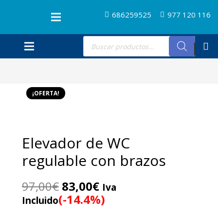
686259525
977 120 116
Búsqueda
de
productos
¡OFERTA!
Elevador de WC
regulable con brazos
El
El
97,00
€
83,00
€
Iva
precio
precio
(-14.4%)
Incluido
original
actual