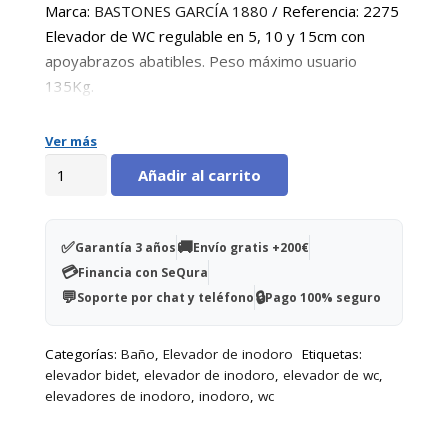
era:
es:
Marca:
BASTONES GARCÍA 1880
/ Referencia: 2275
97,00€.
83,00€.
Elevador de WC regulable en 5, 10 y 15cm con
apoyabrazos abatibles. Peso máximo usuario
135Kg.
Ver más
Elevador
Añadir al carrito
de
WC
regulable
✅
🚚
Garantía 3 años
Envío gratis +200€
con
💳
Financia con SeQura
brazos
💬
🔒
Soporte por chat y teléfono
Pago 100% seguro
cantidad
Categorías:
Baño
,
Elevador de inodoro
Etiquetas:
elevador bidet
,
elevador de inodoro
,
elevador de wc
,
elevadores de inodoro
,
inodoro
,
wc