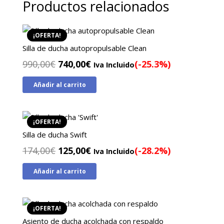
Productos relacionados
¡OFERTA!
Silla de ducha autopropulsable Clean
El
El
990,00
€
740,00
€
(-25.3%)
Iva Incluido
precio
precio
Añadir al carrito
original
actual
era:
es:
990,00€.
740,00€.
¡OFERTA!
Silla de ducha Swift
El
El
174,00
€
125,00
€
(-28.2%)
Iva Incluido
precio
precio
Añadir al carrito
original
actual
era:
es:
174,00€.
125,00€.
¡OFERTA!
Asiento de ducha acolchada con respaldo