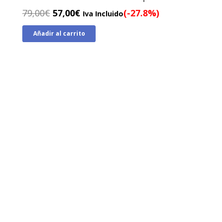
El
El
79,00
€
57,00
€
(-27.8%)
Iva Incluido
precio
precio
Añadir al carrito
original
actual
era:
es:
79,00€.
57,00€.