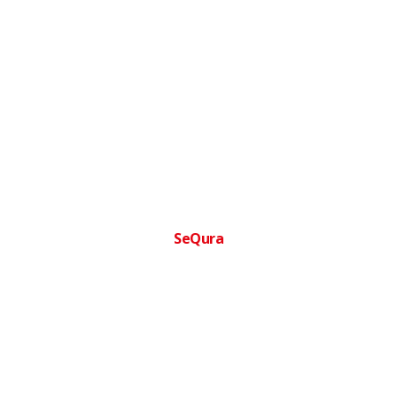
SeQura
Financia tu compra facilmente
Paga a plazos sin complicaciones · Aprobacion inmediata ·
Sin papeleos
Ofertas
Ortopedia