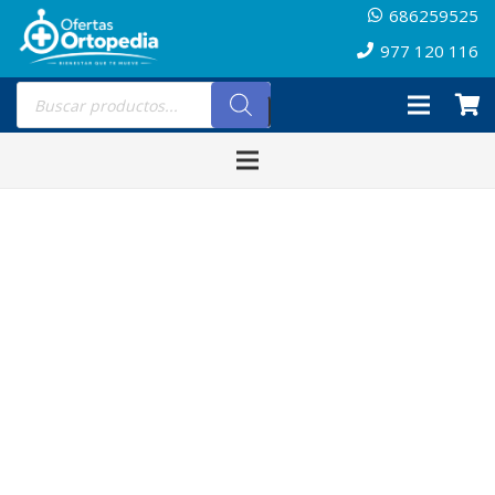
686259525
977 120 116
Búsqueda
de
productos