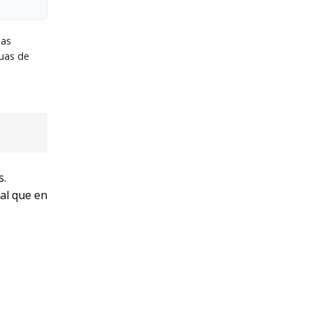
uas
uas de
s.
al que en