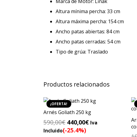
Marca de Motor: Linak
Altura mínima percha: 33 cm
Altura máxima percha: 154 cm
Ancho patas abiertas: 84 cm
Ancho patas cerradas: 54 cm
Tipo de grúa: Traslado
Productos relacionados
¡OFERTA!
Arnés Goliath 250 kg
Ar
El
El
590,00
€
440,00
€
Iva
co
precio
precio
(-25.4%)
Incluido
1