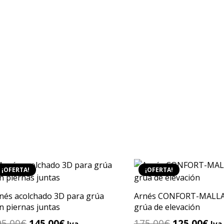
¡OFERTA!
¡OFERTA!
nés acolchado 3D para grúa
Arnés CONFORT-MALLA
n piernas juntas
grúa de elevación
El
El
El
El
95,00
€
145,00
€
175,00
€
125,00
€