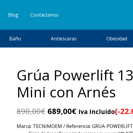
Blog
Contáctanos
Baño
Antiescaras
Obesidad
Grúa Powerlift 1
Mini con Arnés
El
El
890,00
€
689,00
€
(-22
Iva Incluido
precio
precio
original
actual
Marca: TECNIMOEM / Referencia: GRUA-POWERLIFT