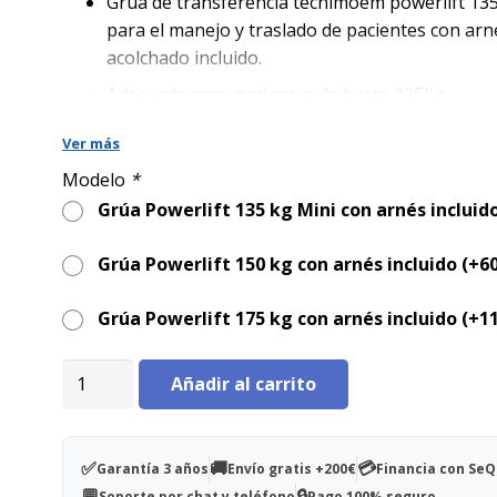
era:
es:
Grúa de transferencia tecnimoem powerlift 135
890,00€.
689,00€.
para el manejo y traslado de pacientes con arn
acolchado incluido.
Adecuada para pacientes de hasta 135kg.
Estas grúas están diseñadas para ser usadas e
Ver más
igual que en residencias y hospitales.
Modelo
*
Ofrecen una seguridad, funcionalidad, manejo 
Grúa Powerlift 135 kg Mini con arnés incluid
fiabilidad sobresalientes.
Grúa Powerlift 150 kg con arnés incluido (+
6
Grúa Powerlift 175 kg con arnés incluido (+
1
Grúa
Añadir al carrito
Powerlift
135
Mini
✅
🚚
💳
Garantía 3 años
Envío gratis +200€
Financia con Se
con
💬
🔒
Soporte por chat y teléfono
Pago 100% seguro