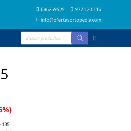
686259525
977 120 116
info@ofertasortopedia.com
Búsqueda
de
productos
35
.6%)
-135