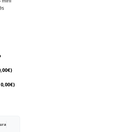
 mini
és
n casa al
y
o
0,00
€
)
10,00
€
)
Qura