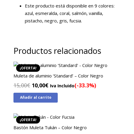
Este producto está disponible en 9 colores:
azul, esmeralda, coral, salmón, vainilla,
pistacho, negro, gris, fucsia.
Productos relacionados
¡OFERTA!
Muleta de aluminio ‘Standard’ – Color Negro
El
El
15,00
€
10,00
€
(-33.3%)
Iva Incluido
precio
precio
Añadir al carrito
original
actual
era:
es:
15,00€.
10,00€.
¡OFERTA!
Bastón Muleta Tukán – Color Negro