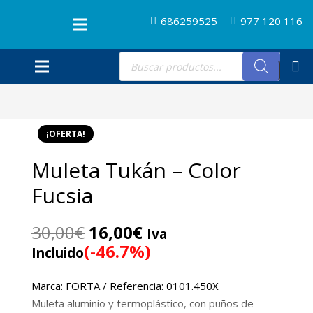
686259525
977 120 116
Búsqueda
de
productos
¡OFERTA!
Muleta Tukán – Color
Fucsia
El
El
30,00
€
16,00
€
Iva
precio
precio
(-46.7%)
Incluido
original
actual
era:
es:
Marca: FORTA / Referencia: 0101.450X
30,00€.
16,00€.
Muleta aluminio y termoplástico, con puños de