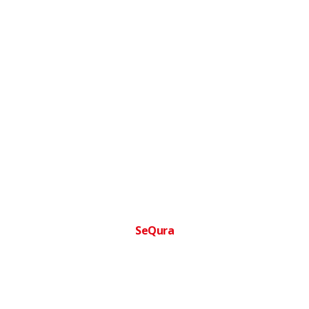
SeQura
Financia tu compra facilmente
Paga a plazos sin complicaciones · Aprobacion inmediata ·
Sin papeleos