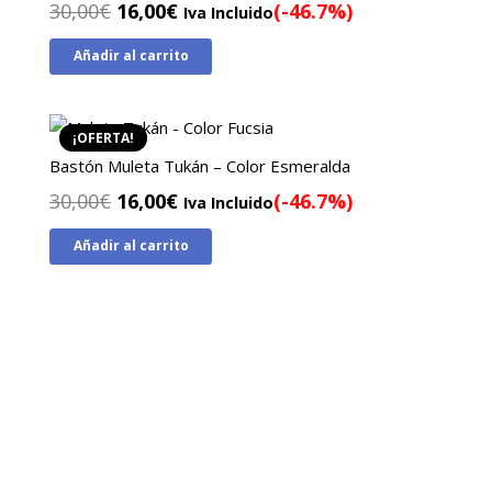
El
El
30,00
€
16,00
€
(-46.7%)
Iva Incluido
precio
precio
Añadir al carrito
original
actual
era:
es:
30,00€.
16,00€.
¡OFERTA!
Bastón Muleta Tukán – Color Esmeralda
El
El
30,00
€
16,00
€
(-46.7%)
Iva Incluido
precio
precio
Añadir al carrito
original
actual
era:
es:
30,00€.
16,00€.