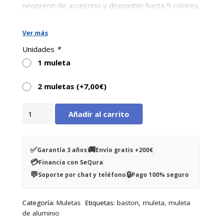
neopreno de accesorio y disponible hasta 9 colores.
Ver más
Unidades
*
1 muleta
2 muletas (+
7,00
€
)
Muleta
Añadir al carrito
Tukán
-
Color
✅
🚚
Garantía 3 años
Envío gratis +200€
Fucsia
💳
Financia con SeQura
cantidad
💬
🔒
Soporte por chat y teléfono
Pago 100% seguro
Categoría:
Muletas
Etiquetas:
baston
,
muleta
,
muleta
de aluminio