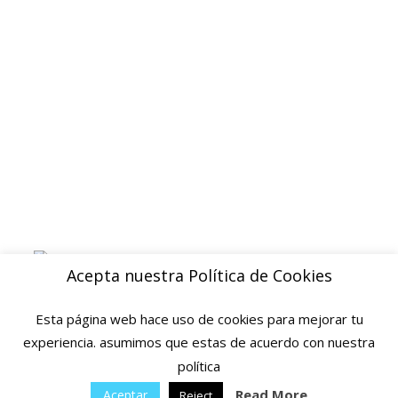
Devoluciones y reembolsos
Aviso legal
Blog
ENVIOS
Envio gratuito a Peninsula a partir de 200 EUR
Baleares y Canarias: consultar tarifas
Pague de forma facil y segura con
Acepta nuestra Política de Cookies
Esta página web hace uso de cookies para mejorar tu
experiencia. asumimos que estas de acuerdo con nuestra
política
© 2025 Ofertas Ortopedia · Todos los derechos reservados · Tarragona,
Espana
Read More
Aceptar
Reject