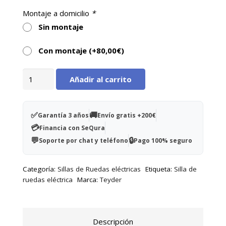
Montaje a domicilio
*
Sin montaje
Con montaje (+
80,00
€
)
Silla
Añadir al carrito
eléctrica
NEW
SEPANG
✅
🚚
Garantía 3 años
Envío gratis +200€
1466SE
💳
Financia con SeQura
bariátrica
💬
🔒
Soporte por chat y teléfono
Pago 100% seguro
hasta
205
Categoría:
Sillas de Ruedas eléctricas
Etiqueta:
Silla de
kg
ruedas eléctrica
Marca:
Teyder
cantidad
Descripción