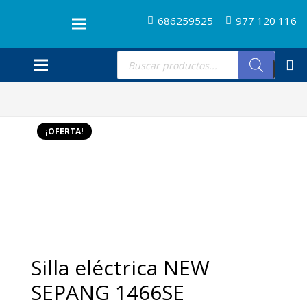
686259525
977 120 116
Búsqueda
de
productos
¡OFERTA!
Silla eléctrica NEW
SEPANG 1466SE