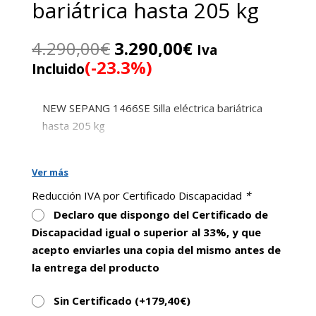
bariátrica hasta 205 kg
El
El
4.290,00
€
3.290,00
€
Iva
precio
precio
(-23.3%)
Incluido
original
actual
era:
es:
NEW SEPANG 1466SE Silla eléctrica bariátrica
4.290,00€.
3.290,00€.
hasta 205 kg
Ver más
Reducción IVA por Certificado Discapacidad
*
Declaro que dispongo del Certificado de
Discapacidad igual o superior al 33%, y que
acepto enviarles una copia del mismo antes de
la entrega del producto
Sin Certificado (+
179,40
€
)