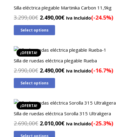
Silla eléctrica plegable Martinika Carbon 11,9kg
El
El
3.299,00
€
2.490,00
€
(-24.5%)
Iva Incluido
precio
precio
Select options
original
actual
era:
es:
3.299,00€.
2.490,00€.
¡OFERTA!
Silla de ruedas eléctrica plegable Rueba
El
El
2.990,00
€
2.490,00
€
(-16.7%)
Iva Incluido
precio
precio
Select options
original
actual
era:
es:
2.990,00€.
2.490,00€.
¡OFERTA!
Silla de ruedas eléctrica Sorolla 315 Ultraligera
El
El
2.690,00
€
2.010,00
€
(-25.3%)
Iva Incluido
precio
precio
Select options