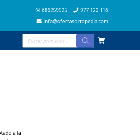
686259525
977 120 116
info@ofertasortopedia.com
Búsqueda
de
productos
tado a la