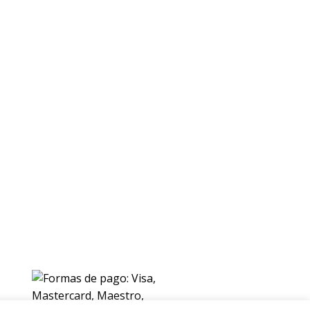
ENVIOS
Envio gratuito a Peninsula a partir de 200 EUR
Baleares y Canarias: consultar tarifas
Pague de forma facil y segura con