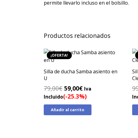
permite llevarlo incluso en el bolsillo.
Productos relacionados
¡OFERTA!
Silla de ducha Samba asiento en
Si
U
Cl
El
El
79,00
€
59,00
€
9
Iva
precio
precio
(-25.3%)
Incluido
In
original
actual
Añadir al carrito
era:
es:
79,00€.
59,00€.