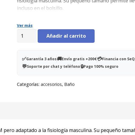
fisiología masculina. Su pequeño tamaño permite lle
incluso en el bolsillo.
Ver más
Orinal
Añadir al carrito
masculino
portátil
'Uribag'
✅
🚚
💳
Garantía 3 años
Envío gratis +200€
Financia con Se
cantidad
💬
🔒
Soporte por chat y teléfono
Pago 100% seguro
Categorías:
accesorios
,
Baño
EM pero adaptado a la fisiología masculina. Su pequeño tama