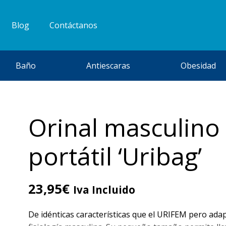
Blog
Contáctanos
Baño
Antiescaras
Obesidad
Orinal masculino
portátil ‘Uribag’
23,95
€
Iva Incluido
De idénticas características que el URIFEM pero adap