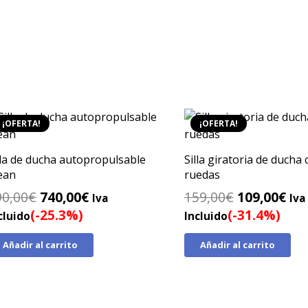
¡OFERTA!
¡OFERTA!
lla de ducha autopropulsable
Silla giratoria de ducha
ean
ruedas
El
El
El
El
90,00
€
740,00
€
159,00
€
109,00
€
Iva
Iva
precio
precio
precio
pre
(-25.3%)
(-31.4%)
cluido
Incluido
original
actual
original
act
Añadir al carrito
Añadir al carrito
era:
es:
era:
es:
990,00€.
740,00€.
159,00€.
109