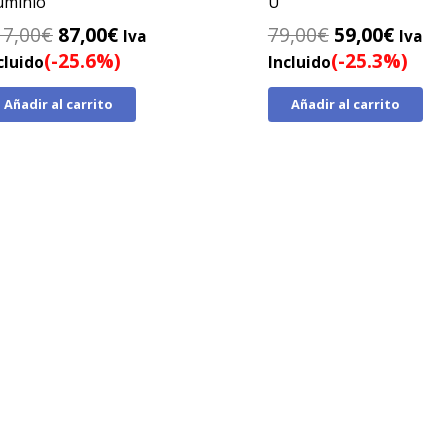
uminio
U
El
El
El
El
17,00
€
87,00
€
79,00
€
59,00
€
Iva
Iva
precio
precio
precio
preci
(-25.6%)
(-25.3%)
cluido
Incluido
original
actual
original
actua
Añadir al carrito
Añadir al carrito
era:
es:
era:
es:
117,00€.
87,00€.
79,00€.
59,00
ion inmediata · Sin papeleos
INFORMACION