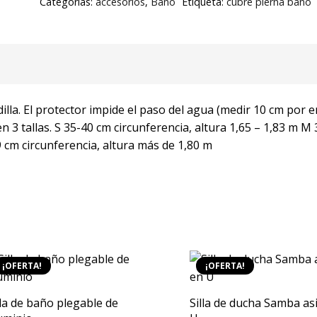
Categorías:
accesorios
,
Baño
Etiqueta:
cubre pierna baño
cm
circunferencia)
altura
más
de
1,80
illa. El protector impide el paso del agua (medir 10 cm por 
m
 en 3 tallas. S 35-40 cm circunferencia, altura 1,65 – 1,83 m M
cantidad
9 cm circunferencia, altura más de 1,80 m
¡OFERTA!
¡OFERTA!
lla de baño plegable de
Silla de ducha Samba as