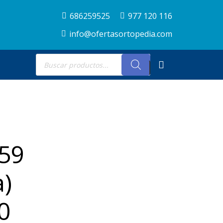
686259525
977 120 116
info@ofertasortopedia.com
Búsqueda
de
productos
-59
a)
0