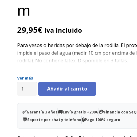
m
29,95
€
Iva Incluido
Para yesos o heridas por debajo de la rodilla. El prot
impide el paso del agua (medir 10 cm por encima de 
rodilla). No contiene látex. Disponible en 3 tallas.
Ver más
Protector
Añadir al carrito
media
pierna
talla
✅
🚚
💳
Garantía 3 años
Envío gratis +200€
Financia con Se
L
💬
🔒
Soporte por chat y teléfono
Pago 100% seguro
(52-
59