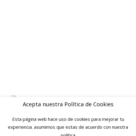
Politica de privacidad
Devoluciones y reembolsos
Aviso legal
Blog
ENVIOS
Envio gratuito a Peninsula a partir de 200 EUR
Baleares y Canarias: consultar tarifas
Pague de forma facil y segura con
Acepta nuestra Política de Cookies
Esta página web hace uso de cookies para mejorar tu
experiencia. asumimos que estas de acuerdo con nuestra
política
© 2025 Ofertas Ortopedia · Todos los derechos reservados · Tarragona,