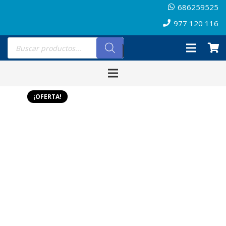
686259525
977 120 116
Búsqueda
de
productos
¡OFERTA!