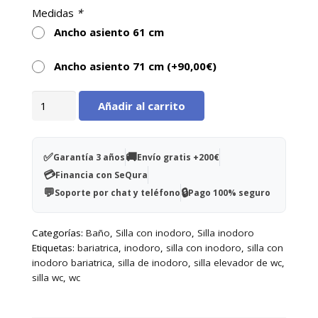
Medidas
*
Ancho asiento 61 cm
Ancho asiento 71 cm (+
90,00
€
)
Silla
Añadir al carrito
de
ducha
Fiji
✅
🚚
Garantía 3 años
Envío gratis +200€
XL
💳
Financia con SeQura
cantidad
💬
🔒
Soporte por chat y teléfono
Pago 100% seguro
Categorías:
Baño
,
Silla con inodoro
,
Silla inodoro
Etiquetas:
bariatrica
,
inodoro
,
silla con inodoro
,
silla con
inodoro bariatrica
,
silla de inodoro
,
silla elevador de wc
,
silla wc
,
wc