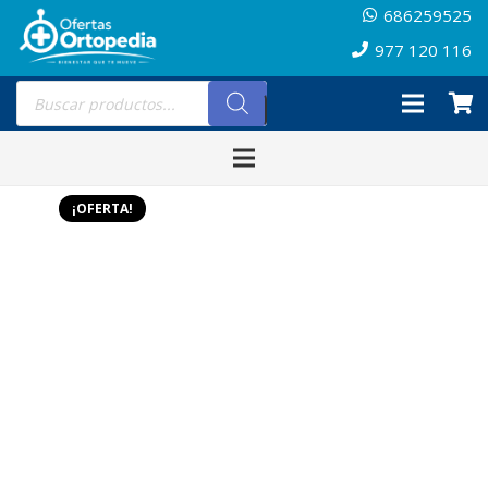
686259525
977 120 116
Búsqueda
de
productos
¡OFERTA!