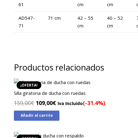
61
cm
cm
AD547-
71 cm
42 – 55
40 – 52
71
cm
cm
Productos relacionados
¡OFERTA!
Silla giratoria de ducha con ruedas
El
El
159,00
€
109,00
€
(-31.4%)
Iva Incluido
precio
precio
Añadir al carrito
original
actual
era:
es:
159,00€.
109,00€.