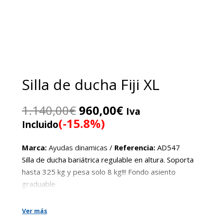
Silla de ducha Fiji XL
El
El
1.140,00
€
960,00
€
Iva
precio
precio
(-15.8%)
Incluido
original
actual
era:
es:
Marca:
Ayudas dinamicas
/
Referencia:
AD547
1.140,00€.
960,00€.
Silla de ducha bariátrica regulable en altura. Soporta
hasta 325 kg y pesa solo 8 kg!!! Fondo asiento
graduable.
Ver más