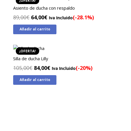
¡OFERTA!
Asiento de ducha con respaldo
El
El
89,00
€
64,00
€
(-28.1%)
Iva Incluido
precio
precio
Añadir al carrito
original
actual
era:
es:
89,00€.
64,00€.
¡OFERTA!
Silla de ducha Lilly
El
El
105,00
€
84,00
€
(-20%)
Iva Incluido
precio
precio
Añadir al carrito
original
actual
era:
es:
105,00€.
84,00€.