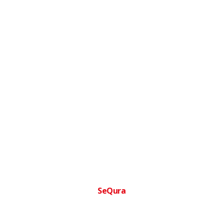
SeQura
Financia tu compra facilmente
Paga a plazos sin complicaciones · Aprobacion inmediata ·