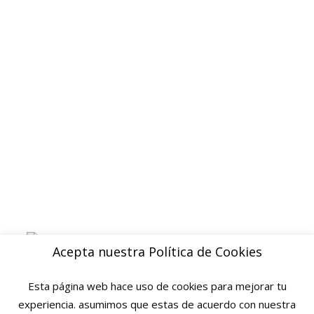
Politica de privacidad
Devoluciones y reembolsos
Aviso legal
Blog
ENVIOS
Envio gratuito a Peninsula a partir de 200 EUR
Baleares y Canarias: consultar tarifas
Pague de forma facil y segura con
Acepta nuestra Política de Cookies
Esta página web hace uso de cookies para mejorar tu
experiencia. asumimos que estas de acuerdo con nuestra