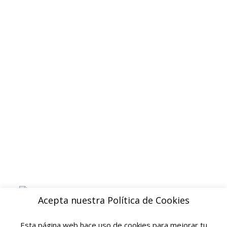
Contacto
Politica de privacidad
Devoluciones y reembolsos
Aviso legal
Blog
ENVIOS
Envio gratuito a Peninsula a partir de 200 EUR
Baleares y Canarias: consultar tarifas
Pague de forma facil y segura con
Acepta nuestra Política de Cookies
Esta página web hace uso de cookies para mejorar tu