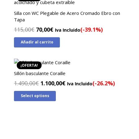
Silla con WC Plegable de Acero Cromado Ebro con
Tapa
El
El
115,00
€
70,00
€
(-39.1%)
Iva Incluido
precio
precio
Añadir al carrito
original
actual
era:
es:
115,00€.
70,00€.
¡OFERTA!
Sillón basculante Coraille
El
El
1.490,00
€
1.100,00
€
(-26.2%)
Iva Incluido
precio
precio
Select options
original
actual
era:
es:
1.490,00€.
1.100,00€.