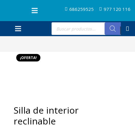
686259525
977 120 116
Búsqueda
de
productos
¡OFERTA!
Silla de interior
reclinable