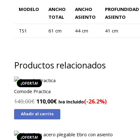
MODELO
ANCHO
ANCHO
PROFUNDIDAD
TOTAL
ASIENTO
ASIENTO
TS1
61 cm
44 cm
41 cm
Productos relacionados
¡OFERTA!
Comode Practica
El
El
149,00
€
110,00
€
(-26.2%)
Iva Incluido
precio
precio
Añadir al carrito
original
actual
era:
es:
149,00€.
110,00€.
¡OFERTA!