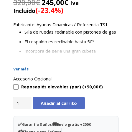
El
El
320,00
€
245,00
€
Iva
precio
precio
(-23.4%)
Incluido
original
actual
era:
es:
Fabricante: Ayudas Dinamicas / Referencia TS1
320,00€.
245,00€.
Silla de ruedas reclinable con pistones de gas
El respaldo es reclinable hasta 50º
Incorpora de serie una gran cubeta.
Ruedas traseras con freno
Ver más
Incorpora 2 pistones, para que sea más fácil la
reclinación
Accesorio Opcional
Reposapiés elevables (par) (+
90,00
€
)
Reposapiés fijos incluidos / opcional
reposapiés elevables
Silla
Añadir al carrito
de
interior
reclinable
✅
🚚
Garantía 3 años
Envío gratis +200€
cantidad
💳
Financia con SeQura