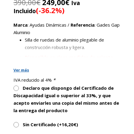
El
El
390,00
€
249,00
€
Iva
precio
precio
(-36.2%)
Incluido
original
actual
era:
es:
Marca
: Ayudas Dinámicas /
Referencia
: Gades Gap
390,00€.
249,00€.
Aluminio
Silla de ruedas de aluminio plegable de
construcción robusta y ligera.
Disponible en cinco medidas de asiento
,
para que pueda elegir aquella que mejor se
Ver más
adapte a sus necesidades.
IVA reducido al 4%
*
Disponible en ruedas de 300 mm y 600 mm
Declaro que dispongo del Certificado de
autopropulsable
Discapacidad igual o superior al 33%, y que
Pesa solo 15,5 kg kg
acepto enviarles una copia del mismo antes de
Homologada para usuarios hasta 130 kg
la entrega del producto
Reposabrazos de tacto cálido, regulable en
Sin Certificado (+
16,20
€
)
profundidad.