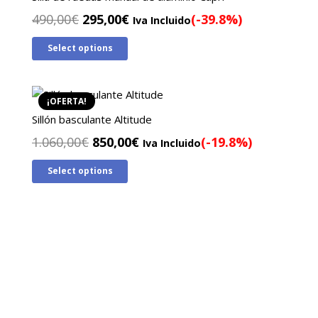
El
El
490,00
€
295,00
€
(-39.8%)
Iva Incluido
precio
precio
Select options
original
actual
era:
es:
490,00€.
295,00€.
¡OFERTA!
Sillón basculante Altitude
El
El
1.060,00
€
850,00
€
(-19.8%)
Iva Incluido
precio
precio
Select options
original
actual
era:
es:
1.060,00€.
850,00€.