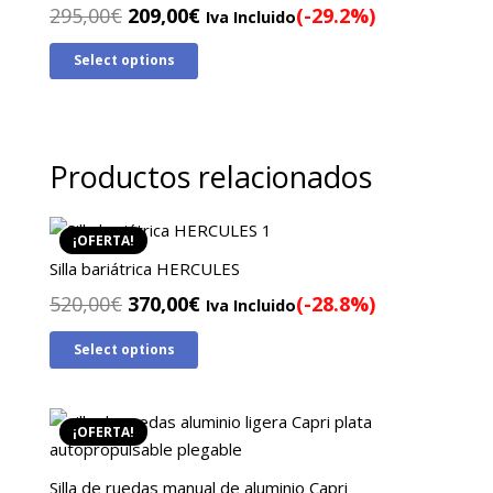
El
El
295,00
€
209,00
€
(-29.2%)
Iva Incluido
precio
precio
Select options
original
actual
era:
es:
295,00€.
209,00€.
Productos relacionados
¡OFERTA!
Silla bariátrica HERCULES
El
El
520,00
€
370,00
€
(-28.8%)
Iva Incluido
precio
precio
Select options
original
actual
era:
es:
520,00€.
370,00€.
¡OFERTA!
Silla de ruedas manual de aluminio Capri