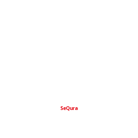
SeQura
Financia tu compra facilmente
Paga a plazos sin complicaciones · Aprobacion inmediata ·
Sin papeleos