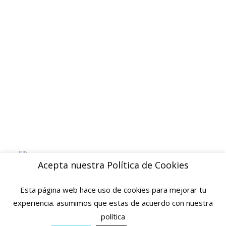
Devoluciones y reembolsos
Aviso legal
Blog
ENVIOS
Envio gratuito a Peninsula a partir de 200 EUR
Baleares y Canarias: consultar tarifas
Pague de forma facil y segura con
Acepta nuestra Política de Cookies
Esta página web hace uso de cookies para mejorar tu
experiencia. asumimos que estas de acuerdo con nuestra
política
© 2025 Ofertas Ortopedia · Todos los derechos reservados · Tarragona,