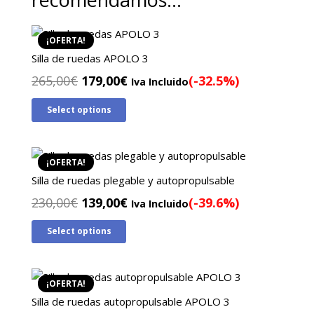
¡OFERTA!
Silla de ruedas APOLO 3
El
El
265,00
€
179,00
€
(-32.5%)
Iva Incluido
precio
precio
Select options
original
actual
era:
es:
265,00€.
179,00€.
¡OFERTA!
Silla de ruedas plegable y autopropulsable
El
El
230,00
€
139,00
€
(-39.6%)
Iva Incluido
precio
precio
Select options
original
actual
era:
es:
230,00€.
139,00€.
¡OFERTA!
Silla de ruedas autopropulsable APOLO 3