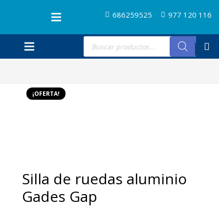
686259525
977 120 116
Búsqueda
de
productos
¡OFERTA!
Silla de ruedas aluminio
Gades Gap