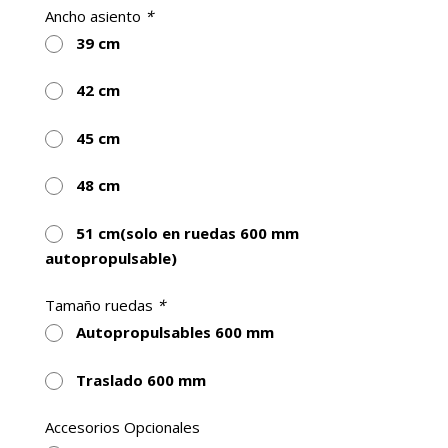
Respaldo regulable en altura y tensión.
Ancho asiento
*
En el modelo autopropulsable QUICK
39 cm
RELEASE extracción rápida de la rueda.
42 cm
Ruedas delanteras de 7" con cubiertas de PU
45 cm
48 cm
51 cm(solo en ruedas 600 mm
autopropulsable)
Tamaño ruedas
*
Autopropulsables 600 mm
Traslado 600 mm
Accesorios Opcionales