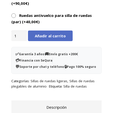
(+
90,00
€
)
Ruedas antivuelco para silla de ruedas
(par) (+
40,00
€
)
Silla
Añadir al carrito
de
ruedas
aluminio
✅
🚚
Garantía 3 años
Envío gratis +200€
Gades
💳
Financia con SeQura
Gap
💬
🔒
Soporte por chat y teléfono
Pago 100% seguro
cantidad
Categorías:
Sillas de ruedas ligeras
,
Sillas de ruedas
plegables de aluminio
Etiqueta:
Silla de ruedas
Descripción