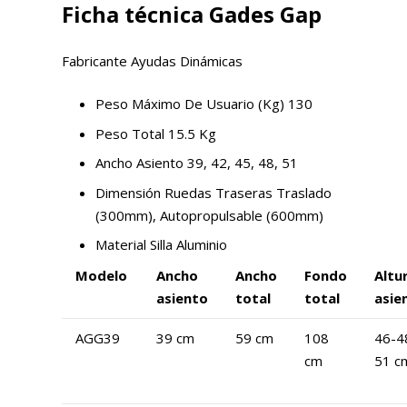
Ficha técnica Gades Gap
Fabricante Ayudas Dinámicas
Peso Máximo De Usuario (Kg) 130
Peso Total 15.5 Kg
Ancho Asiento 39, 42, 45, 48, 51
Dimensión Ruedas Traseras Traslado
(300mm), Autopropulsable (600mm)
Material Silla Aluminio
Modelo
Ancho
Ancho
Fondo
Altu
asiento
total
total
asie
AGG39
39 cm
59 cm
108
46-4
cm
51 c