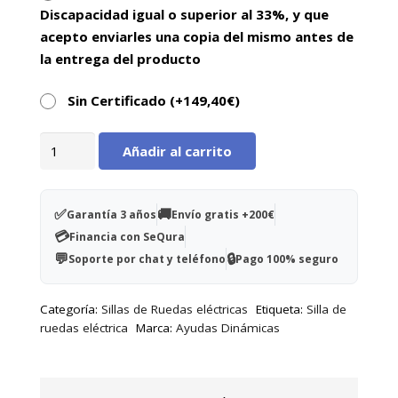
Discapacidad igual o superior al 33%, y que
Basculación manual.
acepto enviarles una copia del mismo antes de
Asiento regulable.
la entrega del producto
Reposapies extraíble.
Sin Certificado (+
149,40
€
)
Ruedas de gran tamaño.
Peso máximo de usuario de hasta 156 Kg.
Silla
Añadir al carrito
de
Silla de ruedas eléctrica de dimensiones muy
ruedas
reducidas para poder moverse y desplazarse
eléctrica
✅
en espacios muy reducidos.
🚚
Garantía 3 años
Envío gratis +200€
plegable
💳
Financia con SeQura
Rueba
💬
🔒
Soporte por chat y teléfono
Pago 100% seguro
cantidad
Categoría:
Sillas de Ruedas eléctricas
Etiqueta:
Silla de
ruedas eléctrica
Marca:
Ayudas Dinámicas