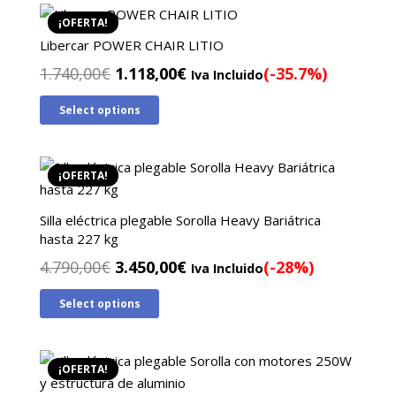
¡OFERTA!
Libercar POWER CHAIR LITIO
El
El
1.740,00
€
1.118,00
€
(-35.7%)
Iva Incluido
precio
precio
Select options
original
actual
era:
es:
1.740,00€.
1.118,00€.
¡OFERTA!
Silla eléctrica plegable Sorolla Heavy Bariátrica
hasta 227 kg
El
El
4.790,00
€
3.450,00
€
(-28%)
Iva Incluido
precio
precio
Select options
original
actual
era:
es:
4.790,00€.
3.450,00€.
¡OFERTA!