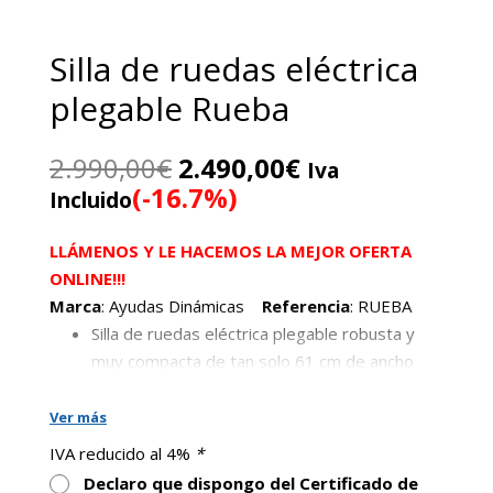
Silla de ruedas eléctrica
plegable Rueba
El
El
2.990,00
€
2.490,00
€
Iva
precio
precio
(-16.7%)
Incluido
original
actual
era:
es:
LLÁMENOS Y LE HACEMOS LA MEJOR OFERTA
2.990,00€.
2.490,00€.
ONLINE!!!
Marca
: Ayudas Dinámicas
Referencia
: RUEBA
Silla de ruedas eléctrica plegable robusta y
muy compacta de tan solo 61 cm de ancho
total.
Ver más
Reposabrazos extraíbles y regulables en
profundidad.
IVA reducido al 4%
*
Declaro que dispongo del Certificado de
Respaldo reclinable.