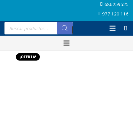
686259525
977 120 116
Búsqueda
de
productos
¡OFERTA!