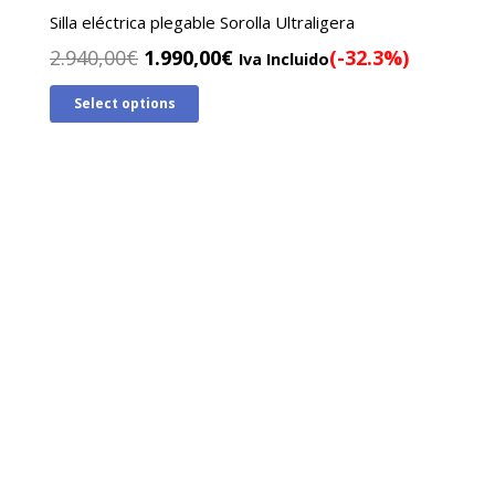
Silla eléctrica plegable Sorolla Ultraligera
El
El
2.940,00
€
1.990,00
€
(-32.3%)
Iva Incluido
precio
precio
Select options
original
actual
era:
es:
2.940,00€.
1.990,00€.