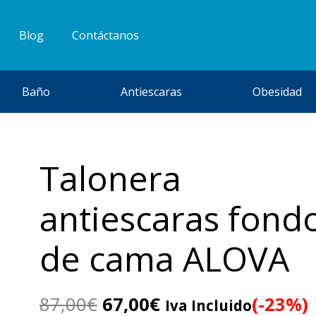
Blog
Contáctanos
Baño
Antiescaras
Obesidad
Talonera
antiescaras fond
de cama ALOVA
El
El
87,00
€
67,00
€
(-23%)
Iva Incluido