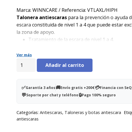
precio
precio
original
actual
Marca: WINNCARE / Referencia: VTLAXL/HIPH
era:
es:
Talonera antiescaras
para la
prevención o ayuda d
87,00€.
67,00€.
escara
constituida de nivel 1 a 4 que puede estar exc
la zona de apoyo.
Tratamiento de la escara de nivel 1 a 4.
Fabricada en material viscoelástico y funda int
Ver más
PROMUST PU HD.
Talonera
Añadir al carrito
Densidad de 85 kg/m3
antiescaras
MEDIDAS: 44x76 cm
fondo
de
✅
🚚
💳
Garantía 3 años
Envío gratis +200€
Financia con Se
cama
💬
🔒
Soporte por chat y teléfono
Pago 100% seguro
ALOVA
cantidad
Categorías:
Antiescaras
,
Taloneras y botas antiescara
Etiq
antiescaras