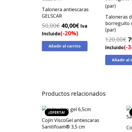
Talonera antiescaras
GELSCAR
Taloneras d
borreguito 
El
El
50,00
€
40,00
€
Iva
(par)
precio
precio
(-20%)
Incluido
E
120,00
€
7
original
actual
p
(-
Añadir al carrito
era:
es:
Incluido
o
50,00€.
40,00€.
Añadir al 
e
1
Productos relacionados
¡OFERTA!
Cojín ViscoGel antiescaras
Sanitifoam® 3,5 cm
Co