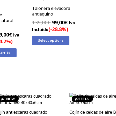
Talonera elevadora
antiequino
e
natural
El
El
139,00
€
99,00
€
Iva
precio
precio
(-28.8%)
Incluido
l
El
9,00
€
original
actual
Iva
recio
precio
34.2%)
Select options
era:
es:
riginal
actual
139,00€.
99,00€.
carrito
ra:
es:
20,00€.
79,00€.
¡OFERTA!
¡OFERTA!
jín antiescaras cuadrado
Cojín de celdas de aire B