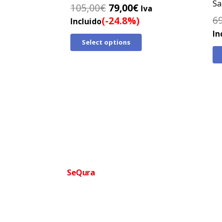
Sa
El
El
105,00
€
79,00
€
Iva
precio
precio
6
(-24.8%)
Incluido
original
actual
In
Select options
era:
es:
105,00€.
79,00€.
Financia tu compra facilmente
SeQura
Paga a plazos sin complicaciones · Aprobac
Ofertas