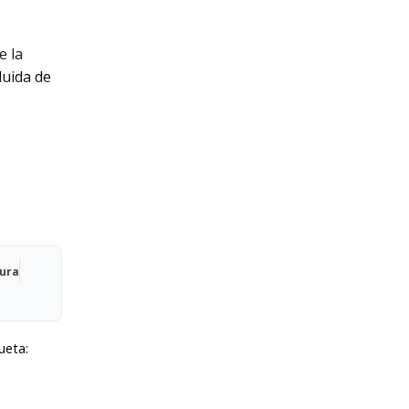
e la
luida de
egral en
Qura
ueta: