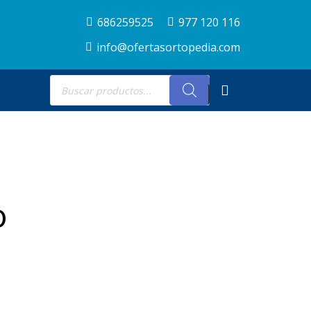
686259525
977 120 116
info@ofertasortopedia.com
Búsqueda
de
productos
o