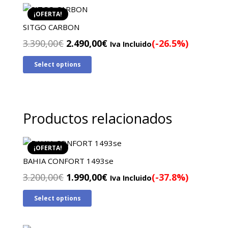
2.940,00€.
1.990,00€.
¡OFERTA!
SITGO CARBON
El
El
3.390,00
€
2.490,00
€
(-26.5%)
Iva Incluido
precio
precio
Select options
original
actual
era:
es:
3.390,00€.
2.490,00€.
Productos relacionados
¡OFERTA!
BAHIA CONFORT 1493se
El
El
3.200,00
€
1.990,00
€
(-37.8%)
Iva Incluido
precio
precio
Select options
original
actual
era:
es:
3.200,00€.
1.990,00€.