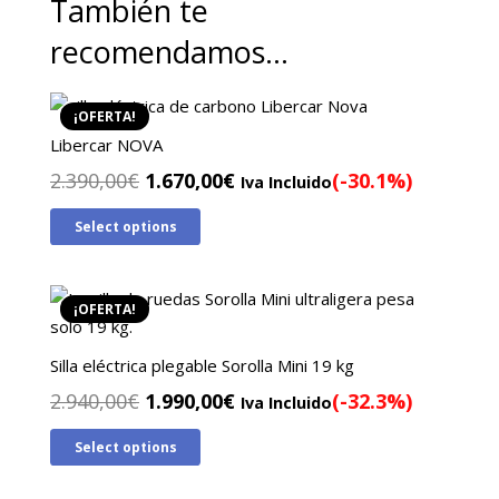
También te
recomendamos…
¡OFERTA!
Libercar NOVA
El
El
2.390,00
€
1.670,00
€
(-30.1%)
Iva Incluido
precio
precio
Select options
original
actual
era:
es:
2.390,00€.
1.670,00€.
¡OFERTA!
Silla eléctrica plegable Sorolla Mini 19 kg
El
El
2.940,00
€
1.990,00
€
(-32.3%)
Iva Incluido
precio
precio
Select options
original
actual
era:
es: