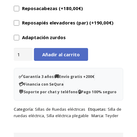
Reposacabezas (+
180,00
€
)
✅ Distribuidor oficial Teyder ✅ Mejor precio
garantizado ✅ Envío rápido y gratuito ✅
Reposapiés elevadores (par) (+
190,00
€
)
Asesoramiento personalizado
Adaptación zurdos
Teyder
Añadir al carrito
Spa
RX
2025
✅
🚚
Garantía 3 años
Envío gratis +200€
cantidad
💳
Financia con SeQura
💬
🔒
Soporte por chat y teléfono
Pago 100% seguro
Categoría:
Sillas de Ruedas eléctricas
Etiquetas:
Silla de
ruedas eléctrica
,
Silla eléctrica plegable
Marca:
Teyder