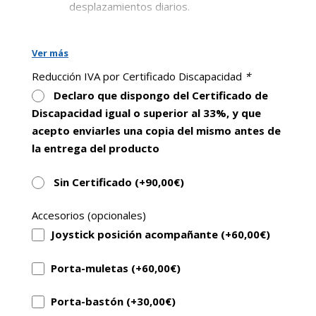
desplazamientos diarios.
💪 Resistente y segura: soporta hasta
120 kg de peso gracias a su estructura
Ver más
de aluminio.
Reducción IVA por Certificado Discapacidad
*
🧳 Plegable y compacta: se pliega en
Declaro que dispongo del Certificado de
segundos, cabe fácilmente en el maletero
Discapacidad igual o superior al 33%, y que
de cualquier coche.
acepto enviarles una copia del mismo antes de
🔋 Batería de litio de larga duración 24V
la entrega del producto
12 Ah: autonomía 18 km perfecta para
uso urbano o exterior.
Sin Certificado (+
90,00
€
)
Motor 2 x 250W
Accesorios (opcionales)
🪑 Confort total: asiento ergonómico,
Joystick posición acompañante (+
60,00
€
)
apoyabrazos abatibles y ruedas
antipinchazo.
Porta-muletas (+
60,00
€
)
🚗 Transporte sencillo: ligera y fácil de
Porta-bastón (+
30,00
€
)
cargar sin esfuerzo.