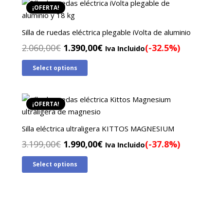
¡OFERTA!
Silla de ruedas eléctrica plegable iVolta de aluminio
El
El
2.060,00
€
1.390,00
€
(-32.5%)
Iva Incluido
precio
precio
Select options
original
actual
era:
es:
2.060,00€.
1.390,00€.
¡OFERTA!
Silla eléctrica ultraligera KITTOS MAGNESIUM
El
El
3.199,00
€
1.990,00
€
(-37.8%)
Iva Incluido
precio
precio
Select options
original
actual
era:
es:
3.199,00€.
1.990,00€.