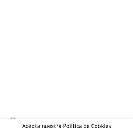
Quienes somos
Contacto
Politica de privacidad
Devoluciones y reembolsos
Aviso legal
Blog
ENVIOS
Envio gratuito a Peninsula a partir de 200 EUR
Baleares y Canarias: consultar tarifas
Pague de forma facil y segura con
Acepta nuestra Política de Cookies