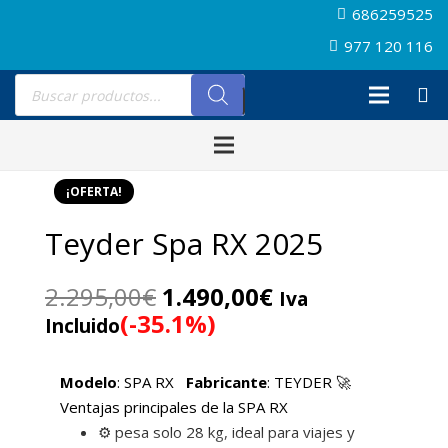
686259525
977 120 116
Búsqueda
de
productos
¡OFERTA!
Teyder Spa RX 2025
El
El
2.295,00
€
1.490,00
€
Iva
precio
precio
(-35.1%)
Incluido
original
actual
era:
es:
Modelo
: SPA RX
Fabricante
: TEYDER 🚀
2.295,00€.
1.490,00€.
Ventajas principales de la SPA RX
⚙️ pesa solo 28 kg, ideal para viajes y