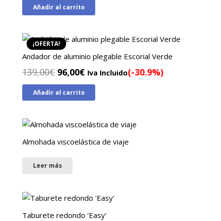
Añadir al carrito
original
actual
era:
es:
139,00€.
99,00€.
¡OFERTA!
Andador de aluminio plegable Escorial Verde
El
El
139,00
€
96,00
€
(-30.9%)
Iva Incluido
precio
precio
Añadir al carrito
original
actual
era:
es:
139,00€.
96,00€.
Almohada viscoelástica de viaje
Leer más
Taburete redondo ‘Easy’