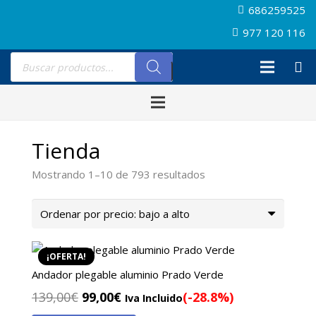
686259525
977 120 116
Búsqueda
de
productos
Tienda
Ordenado
Mostrando 1–10 de 793 resultados
por
precio:
bajo
a
¡OFERTA!
alto
Andador plegable aluminio Prado Verde
El
El
139,00
€
99,00
€
(-28.8%)
Iva Incluido
precio
precio