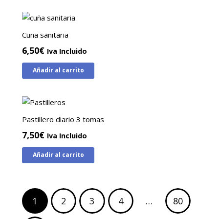
Cuña sanitaria
6,50
€
Iva Incluido
Añadir al carrito
Pastillero diario 3 tomas
7,50
€
Iva Incluido
Añadir al carrito
Paginación
1
2
3
4
…
80
de