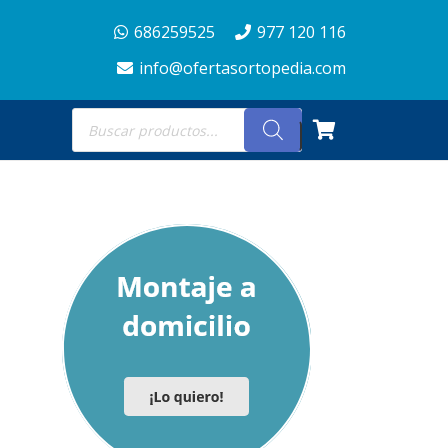
686259525
977 120 116
info@ofertasortopedia.com
Búsqueda
de
productos