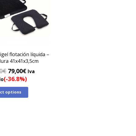
igel flotación líquida –
ura 41x41x3,5cm
El
El
0
€
79,00
€
Iva
precio
precio
(-36.8%)
do
original
actual
ect options
era:
es:
125,00€.
79,00€.