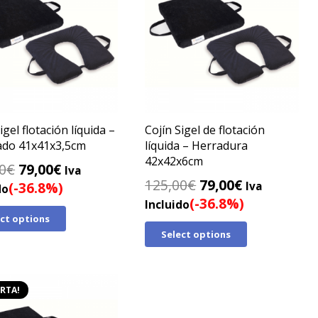
igel flotación líquida –
Cojín Sigel de flotación
ado 41x41x3,5cm
líquida – Herradura
42x42x6cm
El
El
0
€
79,00
€
Iva
El
El
125,00
€
79,00
€
precio
precio
(-36.8%)
Iva
do
precio
precio
(-36.8%)
original
actual
Incluido
original
actual
ect options
era:
es:
Select options
era:
es:
125,00€.
79,00€.
125,00€.
79,00€.
RTA!