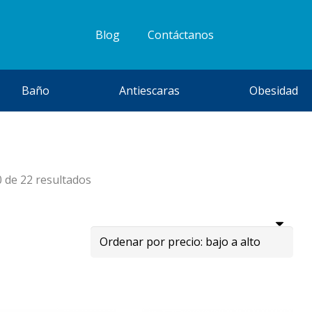
Blog
Contáctanos
Baño
Antiescaras
Obesidad
Ordenado
 de 22 resultados
por
precio:
bajo
a
alto