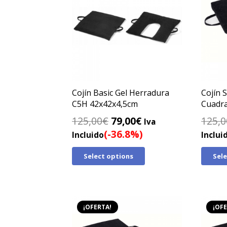
Cojín Basic Gel Herradura
Cojín S
C5H 42x42x4,5cm
Cuadr
El
El
125,00
€
79,00
€
125,0
Iva
precio
precio
(-36.8%)
Incluido
Inclui
original
actual
Select options
Sel
era:
es:
125,00€.
79,00€.
¡OFERTA!
¡OFE