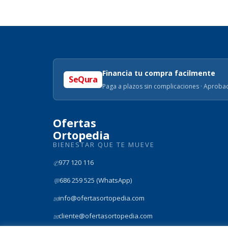
Financia tu compra facilmente
SeQura
Paga a plazos sin complicaciones · Aprobac
Ofertas
Ortopedia
BIENESTAR QUE TE MUEVE
977 120 116
✆
686 259 525 (WhatsApp)
💬
info@ofertasortopedia.com
✉
cliente@ofertasortopedia.com
✉