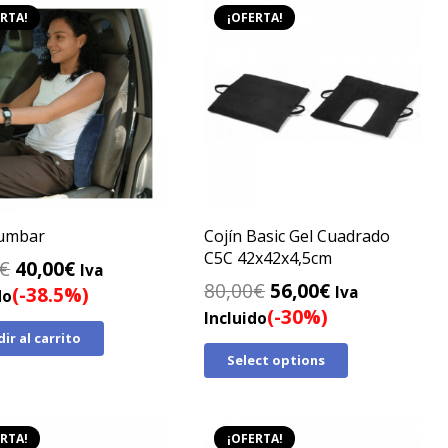
RTA!
¡OFERTA!
lumbar
Cojín Basic Gel Cuadrado
C5C 42x42x4,5cm
El
El
€
40,00
€
Iva
El
El
80,00
€
56,00
€
precio
precio
(-38.5%)
Iva
do
precio
precio
(-30%)
original
actual
Incluido
original
actual
ir al carrito
era:
es:
Select options
era:
es:
65,00€.
40,00€.
80,00€.
56,00€.
RTA!
¡OFERTA!