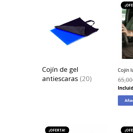
¡OFE
Cojín de gel
Cojín 
antiescaras
(20)
65,00
Inclui
Añad
¡OFERTA!
¡OFE