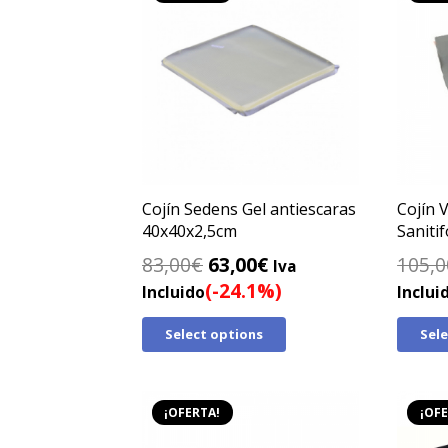
Cojín Sedens Gel antiescaras
Cojín 
40x40x2,5cm
Saniti
El
El
83,00
€
63,00
€
105,0
Iva
precio
precio
(-24.1%)
Incluido
Inclui
original
actual
Select options
Sel
era:
es:
83,00€.
63,00€.
¡OFERTA!
¡OFE