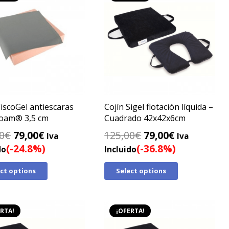
ViscoGel antiescaras
Cojín Sigel flotación líquida –
foam® 3,5 cm
Cuadrado 42x42x6cm
El
El
El
El
0
€
79,00
€
125,00
€
79,00
€
Iva
Iva
precio
precio
precio
precio
(-24.8%)
(-36.8%)
do
Incluido
original
actual
original
actual
ect options
Select options
era:
es:
era:
es:
105,00€.
79,00€.
125,00€.
79,00€.
RTA!
¡OFERTA!