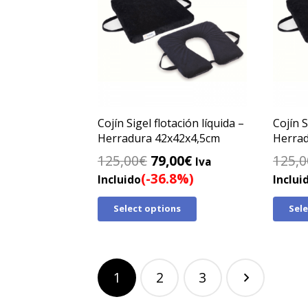
Cojín Sigel flotación líquida –
Cojín S
Herradura 42x42x4,5cm
Herrad
El
El
125,00
€
79,00
€
125,0
Iva
precio
precio
(-36.8%)
Incluido
Inclui
original
actual
Select options
Sel
era:
es:
125,00€.
79,00€.
Paginación
1
2
3
de
entradas