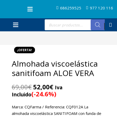
686259525
977 120 116
Búsqueda
de
productos
¡OFERTA!
Almohada viscoelástica
sanitifoam ALOE VERA
El
El
69,00
€
52,00
€
Iva
precio
precio
(-24.6%)
Incluido
original
actual
era:
es:
Marca: CQFarma / Referencia: CQF012A La
69,00€.
52,00€.
almohada viscoelástica SANITIFOAM con funda de