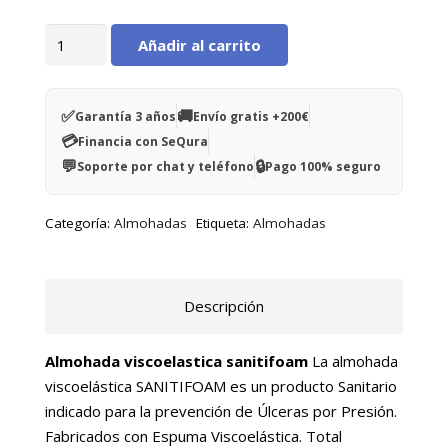
Almohada
Añadir al carrito
viscoelástica
sanitifoam
ALOE
✅
🚚
Garantía 3 años
Envío gratis +200€
VERA
💳
Financia con SeQura
cantidad
💬
🔒
Soporte por chat y teléfono
Pago 100% seguro
Categoría:
Almohadas
Etiqueta:
Almohadas
Descripción
Almohada viscoelastica sanitifoam
La almohada
viscoelástica SANITIFOAM es un producto Sanitario
indicado para la prevención de Úlceras por Presión.
Fabricados con Espuma Viscoelástica. Total