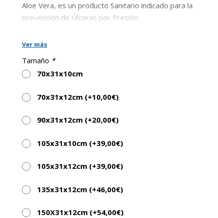
Aloe Vera, es un producto Sanitario indicado para la
prevención de Úlceras por Presión.
Ver más
Tamaño
*
70x31x10cm
70x31x12cm (+
10,00
€
)
90x31x12cm (+
20,00
€
)
105x31x10cm (+
39,00
€
)
105x31x12cm (+
39,00
€
)
135x31x12cm (+
46,00
€
)
150X31x12cm (+
54,00
€
)