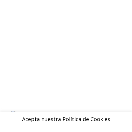
Quienes somos
Contacto
Politica de privacidad
Devoluciones y reembolsos
Aviso legal
Blog
ENVIOS
Envio gratuito a Peninsula a partir de 200 EUR
Baleares y Canarias: consultar tarifas
Pague de forma facil y segura con
Acepta nuestra Política de Cookies