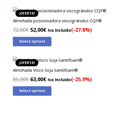
¡OFERTA!
Almohada posicionadora viscogránulos CQF®
El
El
72,00
€
52,00
€
(-27.8%)
Iva Incluido
precio
precio
Select options
original
actual
era:
es:
72,00€.
52,00€.
¡OFERTA!
Almohada Visco Soja Sanitifoam®
El
El
85,00
€
63,00
€
(-25.9%)
Iva Incluido
precio
precio
Select options
original
actual
era:
es:
85,00€.
63,00€.