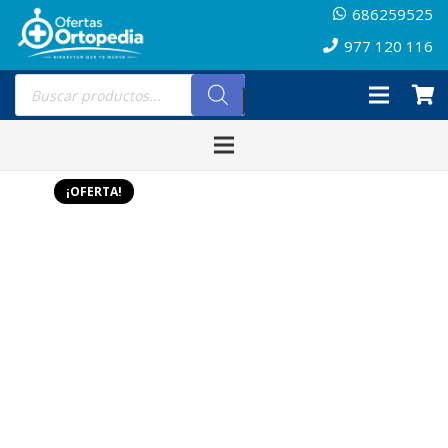
686259525
977 120 116
Búsqueda
de
productos
¡OFERTA!