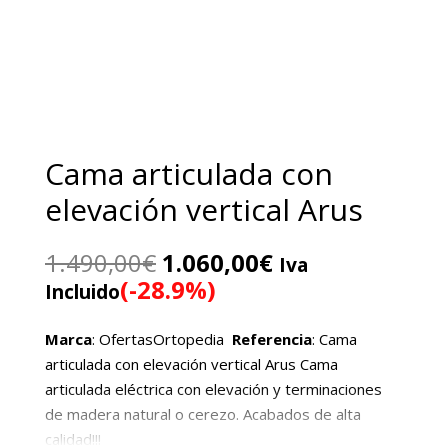
Cama articulada con
elevación vertical Arus
El
El
1.490,00
€
1.060,00
€
Iva
precio
precio
(-28.9%)
Incluido
original
actual
era:
es:
Marca
: OfertasOrtopedia
Referencia
: Cama
1.490,00€.
1.060,00€.
articulada con elevación vertical Arus Cama
articulada eléctrica con elevación y terminaciones
de madera natural o cerezo. Acabados de alta
calidad!!!