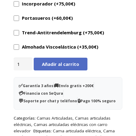
Incorporador (+
75,00
€
)
Portasueros (+
60,00
€
)
Trend-Antitrendelemburg (+
75,00
€
)
Almohada Viscoelástica (+
35,00
€
)
Cama
Añadir al carrito
articulada
con
elevación
✅
🚚
Garantía 3 años
Envío gratis +200€
vertical
💳
Financia con SeQura
Arus
💬
🔒
Soporte por chat y teléfono
Pago 100% seguro
cantidad
Categorías:
Camas Articuladas
,
Camas articuladas
eléctricas
,
Camas articuladas eléctricas con carro
elevador
Etiquetas:
Cama articulada eléctrica
,
Cama