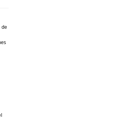
o de
nes
l