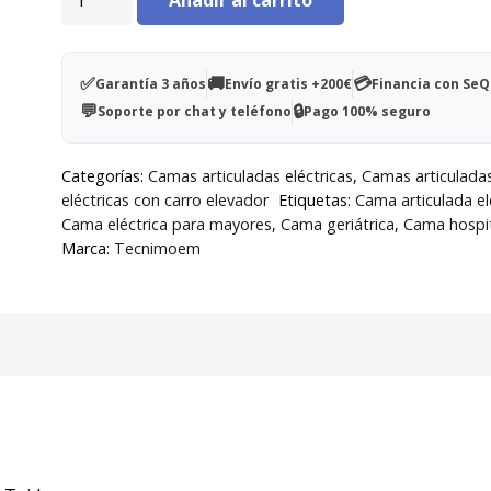
articulada
Teide
cantidad
✅
🚚
💳
Garantía 3 años
Envío gratis +200€
Financia con Se
💬
🔒
Soporte por chat y teléfono
Pago 100% seguro
Categorías:
Camas articuladas eléctricas
,
Camas articulada
eléctricas con carro elevador
Etiquetas:
Cama articulada el
Cama eléctrica para mayores
,
Cama geriátrica
,
Cama hospit
Marca:
Tecnimoem