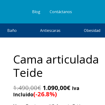
Blog
Contáctanos
Baño
Antiescaras
Obesidad
Cama articulada
Teide
El
El
1.490,00
€
1.090,00
€
Iva
precio
precio
(-26.8%)
Incluido
original
actual