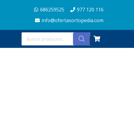
686259525
977 120 116
info@ofertasortopedia.com
Búsqueda
de
productos