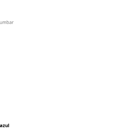
lumbar
85 kg)
s y
laciones
rporador
azul