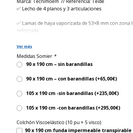
era:
es:
Marca: Tecnimoem // Referencia: Teide
1.490,00€.
1.090,00€.
✅ Lecho de 4 planos y 3 articulaciones
✅ Lamas de haya vaporizada de 53×8 mm con zona 
reforzada
✅ Altura regulable: 35–75 cm (elevación vertical)
Ver más
Medidas Somier
*
✅ Soporte máximo de usuario: 150 kg (carga total 1
90 x 190 cm – sin barandillas
✅ Dimensiones exteriores: 105×214 cm con cabecero
90 x 190 cm – con barandillas (+
65,00
€
)
barandillas
105 x 190 cm -sin barandillas (+
235,00
€
)
✅ Distancia antiatrapamiento de 30 mm entre articu
105 x 190 cm -con barandillas (+
295,00
€
)
✅ Ruedas con freno individual
Colchón Viscoelástico (10 pu + 5 visco)
✅ Accesorios opcionales: barandillas de acero, inco
90 x 190 cm funda impermeable transpirable 
y portagoteros