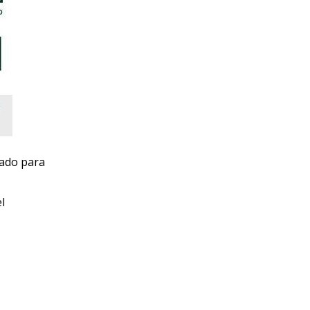
cado para
l