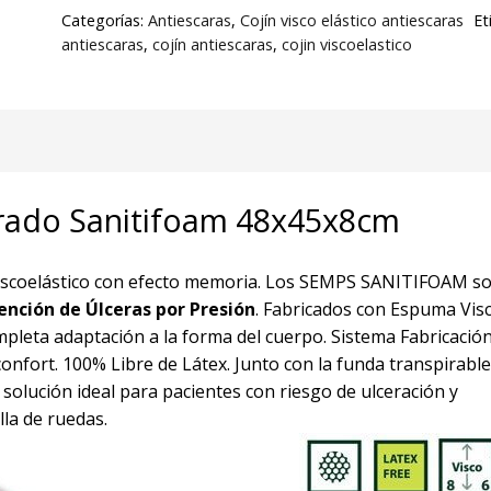
Categorías:
Antiescaras
,
Cojín visco elástico antiescaras
Et
antiescaras
,
cojín antiescaras
,
cojin viscoelastico
drado Sanitifoam 48x45x8cm
viscoelástico con efecto memoria. Los SEMPS SANITIFOAM s
ención de Úlceras por Presión
. Fabricados con Espuma Visc
leta adaptación a la forma del cuerpo. Sistema Fabricación
onfort. 100% Libre de Látex. Junto con la funda transpirable
lución ideal para pacientes con riesgo de ulceración y
illa de ruedas.