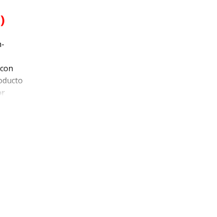
)
m-
 con
oducto
or
mayor
 hacen