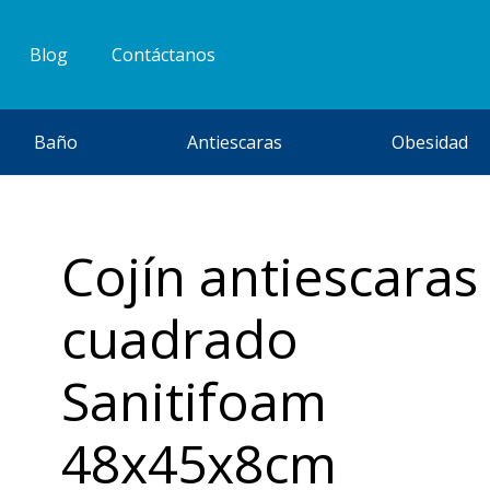
Blog
Contáctanos
Baño
Antiescaras
Obesidad
Cojín antiescaras
cuadrado
Sanitifoam
48x45x8cm