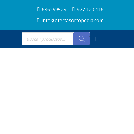
686259525
977 120 116
info@ofertasortopedia.com
Búsqueda
de
productos