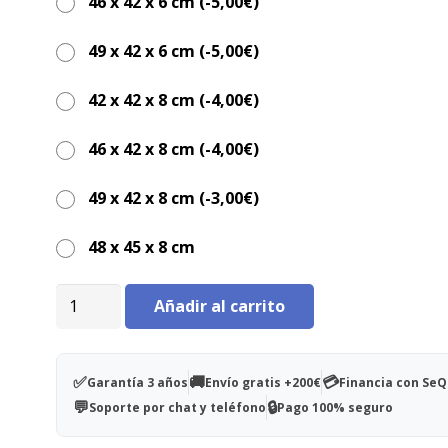
de SANITIFOAM una solución ideal para pacien
46 x 42 x 6 cm (
-5,00
€
)
riesgo de ulceración y especialmente indicado 
uso en silla de ruedas.
49 x 42 x 6 cm (
-5,00
€
)
42 x 42 x 8 cm (
-4,00
€
)
46 x 42 x 8 cm (
-4,00
€
)
49 x 42 x 8 cm (
-3,00
€
)
48 x 45 x 8 cm
Cojín
Añadir al carrito
antiescaras
cuadrado
Sanitifoam
✅
🚚
💳
Garantía 3 años
Envío gratis +200€
Financia con Se
48x45x8cm
💬
🔒
Soporte por chat y teléfono
Pago 100% seguro
cantidad