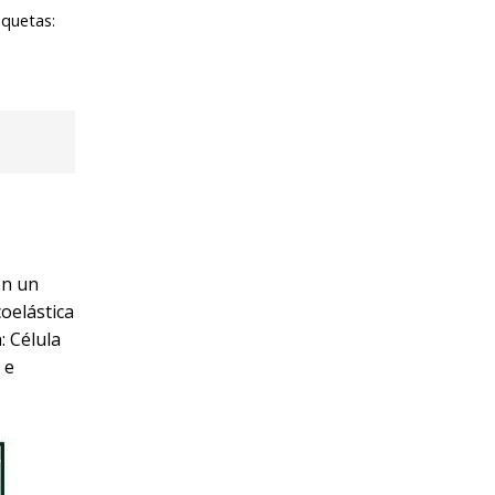
iquetas:
on un
oelástica
: Célula
 e