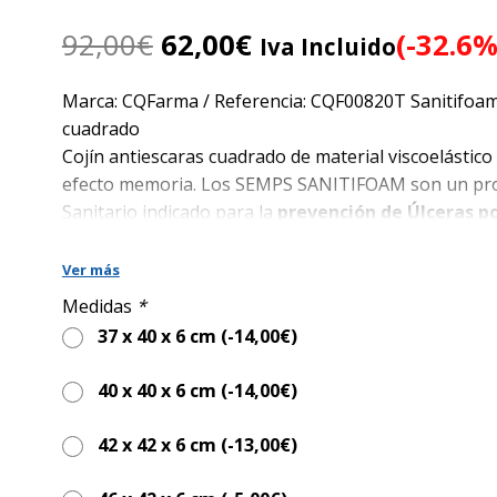
El
El
92,00
€
62,00
€
(-32.6%
Iva Incluido
precio
precio
original
actual
Marca: CQFarma / Referencia: CQF00820T Sanitifoa
era:
es:
cuadrado
92,00€.
62,00€.
Cojín antiescaras cuadrado de material viscoelástico
efecto memoria. Los SEMPS SANITIFOAM son un pr
Sanitario indicado para la
prevención de Úlceras p
Presión
.
Fabricados con Espuma Viscoelástica
Ver más
Efecto Memoria lo que permite una completa
Medidas
*
adaptación a la forma del cuerpo.
37 x 40 x 6 cm (
-14,00
€
)
Sistema Fabricación: Célula Abierta para una 
40 x 40 x 6 cm (
-14,00
€
)
transpiración y confort.
100% Libre de Látex.
42 x 42 x 6 cm (
-13,00
€
)
Junto con la funda transpirable e impermeable