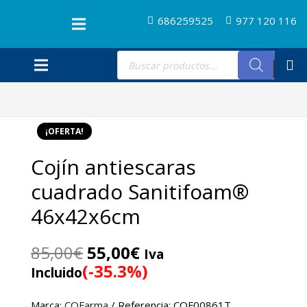
686259525
977 120 116
Búsqueda
de
productos
¡OFERTA!
Cojín antiescaras
cuadrado Sanitifoam®
46x42x6cm
El
El
85,00
€
55,00
€
Iva
precio
precio
(-35.3%)
Incluido
original
actual
era:
es:
Marca:
CQFarma
/ Referencia: CQF00861T