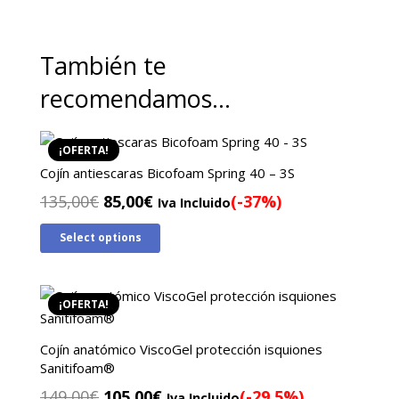
También te
recomendamos…
¡OFERTA!
Cojín antiescaras Bicofoam Spring 40 – 3S
El
El
135,00
€
85,00
€
(-37%)
Iva Incluido
precio
precio
Select options
original
actual
era:
es:
135,00€.
85,00€.
¡OFERTA!
Cojín anatómico ViscoGel protección isquiones
Sanitifoam®
El
El
149,00
€
105,00
€
(-29.5%)
Iva Incluido