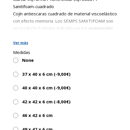
85,00€.
55,00€.
Sanitifoam-cuadrado
Cojín antiescaras cuadrado de material viscoelástico
con efecto memoria. Los SEMPS SANITIFOAM son
un producto Sanitario indicado para la
prevención
de Úlceras por Presión
.
Fabricados con Espuma Viscoelástica
Ver más
Efecto Memoria lo que permite una completa
Medidas
adaptación a la forma del cuerpo.
None
Sistema Fabricación: Célula Abierta para una
37 x 40 x 6 cm (
-9,00
€
)
mayor transpiración y confort.
100% Libre de Látex.
40 x 40 x 6 cm (
-9,00
€
)
Junto con la funda transpirable e impermeable
42 x 42 x 6 cm (
-8,00
€
)
hacen de SANITIFOAM una solución ideal para
pacientes con riesgo de ulceración y
46 x 42 x 6 cm
especialmente indicado para su uso en silla de
ruedas.
49 x 42 x 6 cm