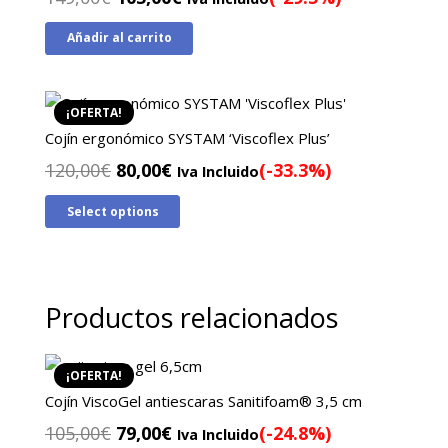
precio
precio
Añadir al carrito
original
actual
era:
es:
149,00€.
105,00€.
¡OFERTA!
Cojín ergonómico SYSTAM ‘Viscoflex Plus’
El
El
120,00
€
80,00
€
(-33.3%)
Iva Incluido
precio
precio
Select options
original
actual
era:
es:
120,00€.
80,00€.
Productos relacionados
¡OFERTA!
Cojín ViscoGel antiescaras Sanitifoam® 3,5 cm
El
El
105,00
€
79,00
€
(-24.8%)
Iva Incluido