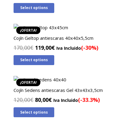
precio
precio
Select options
original
actual
era:
es:
105,00€.
79,00€.
¡OFERTA!
Cojín Geltop antiescaras 40x40x5,5cm
El
El
170,00
€
119,00
€
(-30%)
Iva Incluido
precio
precio
Select options
original
actual
era:
es:
170,00€.
119,00€.
¡OFERTA!
Cojín Sedens antiescaras Gel 43x43x3,5cm
El
El
120,00
€
80,00
€
(-33.3%)
Iva Incluido
precio
precio
Select options
original
actual
era:
es:
120,00€.
80,00€.