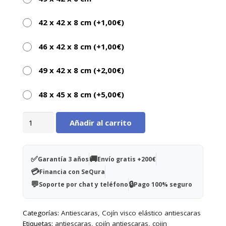
42 x 42 x 8 cm (+
1,00
€
)
46 x 42 x 8 cm (+
1,00
€
)
49 x 42 x 8 cm (+
2,00
€
)
48 x 45 x 8 cm (+
5,00
€
)
Cojín
Añadir al carrito
antiescaras
cuadrado
Sanitifoam®
✅
🚚
Garantía 3 años
Envío gratis +200€
46x42x6cm
💳
Financia con SeQura
cantidad
💬
🔒
Soporte por chat y teléfono
Pago 100% seguro
Categorías:
Antiescaras
,
Cojín visco elástico antiescaras
Etiquetas:
antiescaras
,
cojín antiescaras
,
cojin