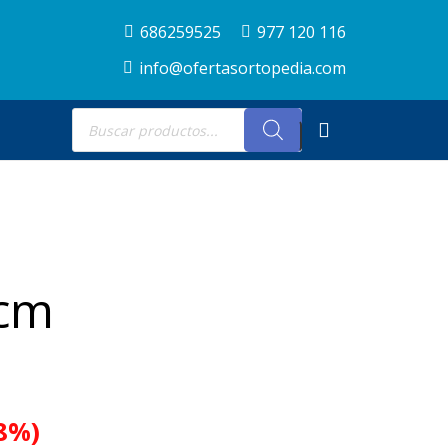
686259525
977 120 116
info@ofertasortopedia.com
Búsqueda
de
productos
0cm
.8%)