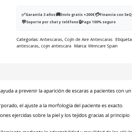
Kineris
33x33x10cm
✅
🚚
💳
Garantía 3 años
Envío gratis +200€
Financia con Se
-
💬
🔒
Soporte por chat y teléfono
Pago 100% seguro
2
válvulas
Categorías:
Antiescaras
,
Cojín de Aire Antiescaras
Etiqueta
cantidad
antiescaras
,
cojin antiescara
Marca:
Winncare Spain
is ayuda a prevenir la aparición de escaras a pacientes con un
rado, el ajuste a la morfología del paciente es exacto.
es ejercidas sobre la piel y los tejidos gracias al principio