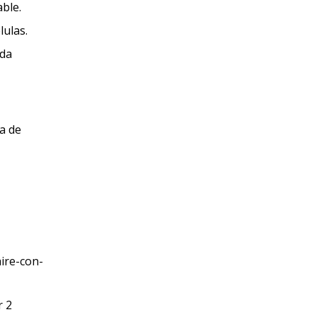
able.
lulas.
ada
a de
r 2