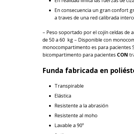
En realidad limita las fuerzas de ciz
En consecuencia un gran confort gr
a traves de una red calibrada interc
– Peso soportado por el cojín celdas de
de 50 a 60 kg – Disponible con monocom
monocompartimento es para pacientes SIN 
bicompartimento para pacientes
CON
tr
Funda fabricada en poliést
Transpirable
Elástica
Resistente a la abrasión
Resistente al moho
Lavable a 90º