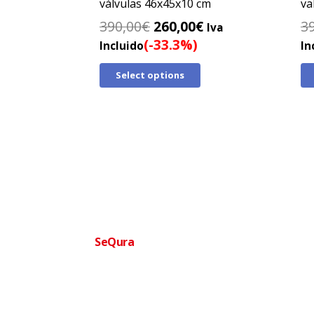
válvulas 46x45x10 cm
va
El
El
390,00
€
260,00
€
3
Iva
precio
precio
(-33.3%)
Incluido
In
original
actual
Select options
era:
es:
390,00€.
260,00€.
Financia tu compra facilmente
SeQura
Paga a plazos sin complicaciones · Aprobac
Ofertas