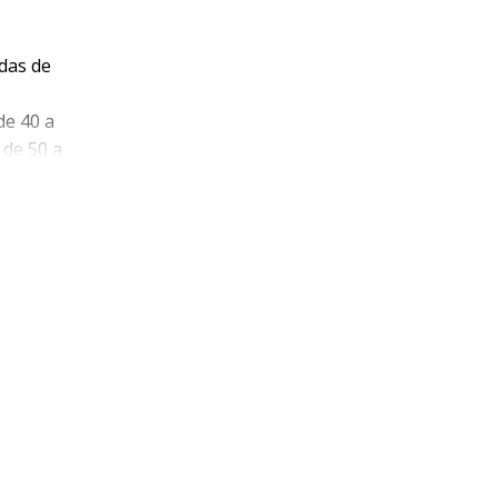
ldas de
de 40 a
de 50 a
s