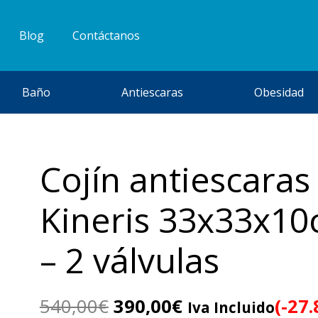
Blog
Contáctanos
Baño
Antiescaras
Obesidad
Cojín antiescaras
Kineris 33x33x1
– 2 válvulas
El
El
540,00
€
390,00
€
(-27
Iva Incluido