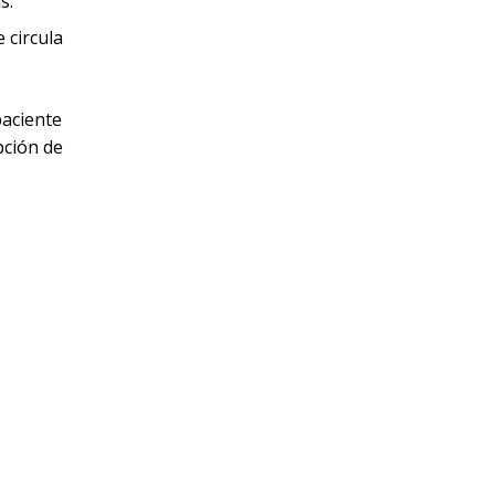
s.
 circula
paciente
pción de