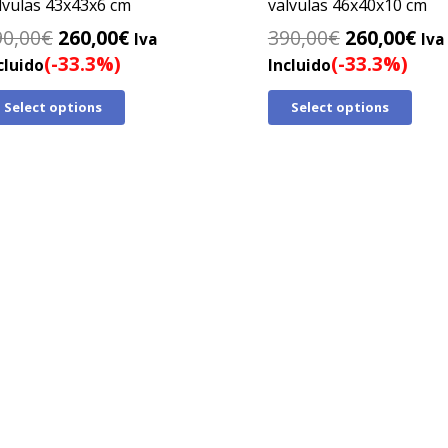
lvulas 43x43x6 cm
valvulas 46x40x10 cm
El
El
El
El
90,00
€
260,00
€
390,00
€
260,00
€
Iva
Iva
precio
precio
precio
pre
(-33.3%)
(-33.3%)
cluido
Incluido
original
actual
original
act
Select options
Select options
era:
es:
era:
es:
390,00€.
260,00€.
390,00€.
260
ion inmediata · Sin papeleos
INFORMACION