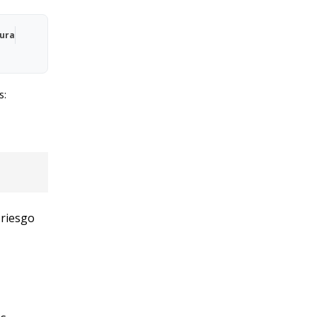
Qura
s:
 riesgo