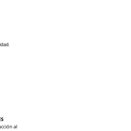
idad.
ES
cción al