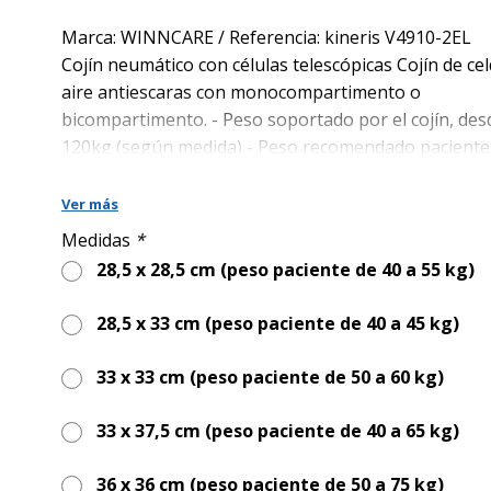
precio
precio
original
actual
Marca: WINNCARE / Referencia: kineris V4910-2EL
era:
es:
Cojín neumático con células telescópicas Cojín de ce
540,00€.
390,00€.
aire antiescaras con monocompartimento o
bicompartimento
. - Peso soportado por el cojín, des
120kg (según medida) - Peso recomendado paciente 
60 kg - Disponible con
bicompartimento (2
válvulas)
monocompartimento (1 válvula)
Ver más
Cojín Kineris 33 x 33 cm Altura 10 cm (incluido)
Medidas
*
2 fundas integrales en TREVIRA antideslizante
28,5 x 28,5 cm (peso paciente de 40 a 55 kg)
(incluido)
28,5 x 33 cm (peso paciente de 40 a 45 kg)
Manómetro (incluido)
33 x 33 cm (peso paciente de 50 a 60 kg)
33 x 37,5 cm (peso paciente de 40 a 65 kg)
36 x 36 cm (peso paciente de 50 a 75 kg)