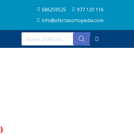
686259525
977 120 116
info@ofertasortopedia.com
Búsqueda
de
productos
)