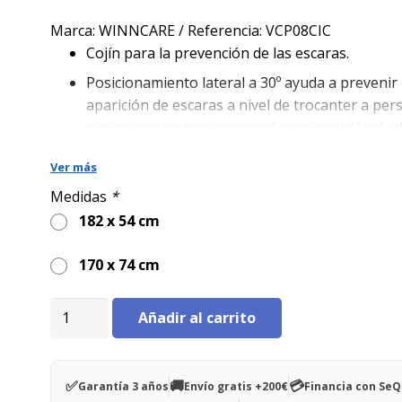
precio
precio
original
actual
Marca: WINNCARE / Referencia: VCP08CIC
era:
es:
Cojín para la prevención de las escaras.
97,00€.
77,00€.
Posicionamiento lateral a 30º ayuda a prevenir 
aparición de escaras a nivel de trocanter a pe
que se encuentran encamadas en posición de 
lateral estricto.
Ver más
Funda CIC Antibacteriana AG+
Medidas
*
182 x 54 cm
170 x 74 cm
Cojín
Añadir al carrito
de
posicionamiento
decúbito
✅
🚚
💳
Garantía 3 años
Envío gratis +200€
Financia con Se
a