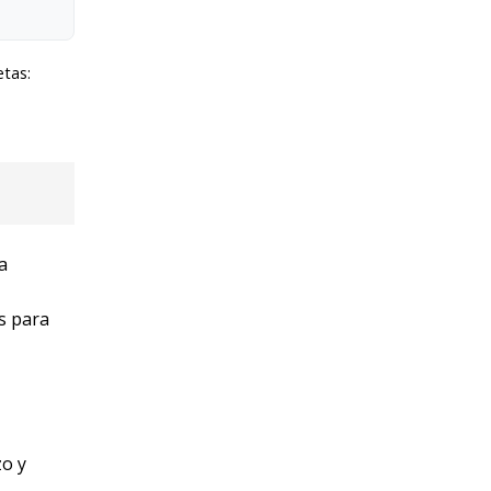
etas:
a
as para
zo y