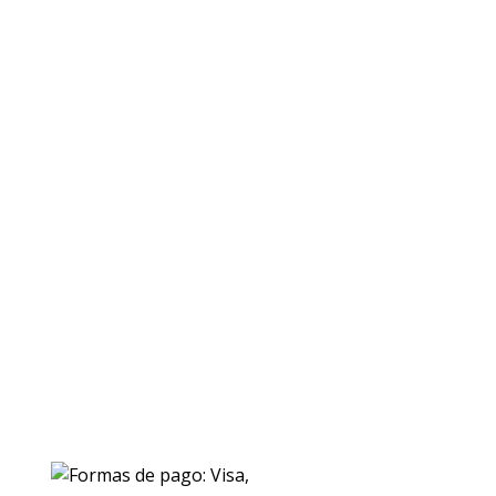
ENVIOS
Envio gratuito a Peninsula a partir de 200 EUR
Baleares y Canarias: consultar tarifas
Pague de forma facil y segura con