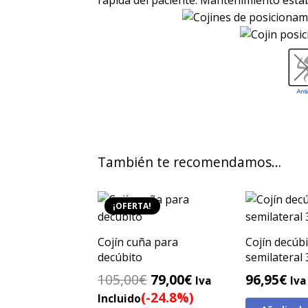
También te recomendamos…
¡OFERTA!
Cojín cuña para
Cojín decúb
decúbito
semilateral 
El
El
105,00
€
79,00
€
96,95
€
Iva
Iva
precio
precio
(-24.8%)
Incluido