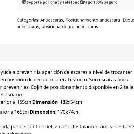
💬
🔒
Soporte por chat y teléfono
Pago 100% seguro
30º
cantidad
Categorías:
Antiescaras
,
Posicionamiento antiescara
Etiqu
antiescaras
,
posicionamiento antiescaras
ayuda a prevenir la aparición de escaras a nivel de trocanter 
 posición de decúbito lateral estricto. Son escaras poco
r prevenirlas. Cojín de
posicionamiento
disponible en 2 tall
l usuario:
uperior a 165cm
Dimensión
: 182x54cm
ferior a 165cm
Dimensión
: 170x74cm
ada para el confort del usuario. Instalación fácil, sin esfuer
ble y duradero.