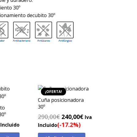
¡OFERTA!
Cuña posicionadora
30º
ito
30º
El
El
290,00
€
240,00
€
Iva
precio
precio
(-17.2%)
 Incluido
Incluido
original
actual