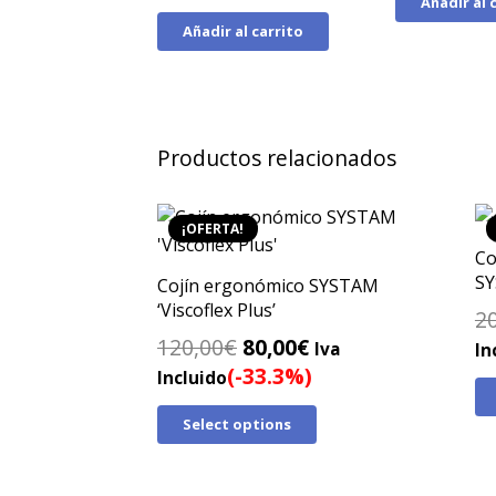
Añadir al 
original
actual
Añadir al carrito
era:
es:
105,00€.
79,00€.
Productos relacionados
¡OFERTA!
Co
SY
Cojín ergonómico SYSTAM
‘Viscoflex Plus’
2
El
El
120,00
€
80,00
€
Iva
In
precio
precio
(-33.3%)
Incluido
original
actual
Select options
era:
es:
120,00€.
80,00€.