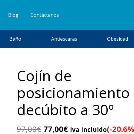
Blog
Contáctanos
Baño
Antiescaras
Obesidad
Cojín de
posicionamiento
decúbito a 30º
El
El
97,00
€
77,00
€
(-20.6%
Iva Incluido