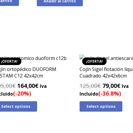
carrito
Añadir al carrito
era:
es:
290,00€.
240,00€.
¡OFERTA!
¡OFERTA!
jín ortopédico DUOFORM
Cojín Sigel flotación líqu
STAM C12 42x42cm
Cuadrado 42x42x6cm
El
El
El
El
05,00
€
164,00
€
125,00
€
79,00
€
Iva
Iva
precio
precio
precio
prec
(-20%)
(-36.8%)
cluido
Incluido
original
actual
original
actu
Select options
Select options
era:
es:
era:
es:
205,00€.
164,00€.
125,00€.
79,0