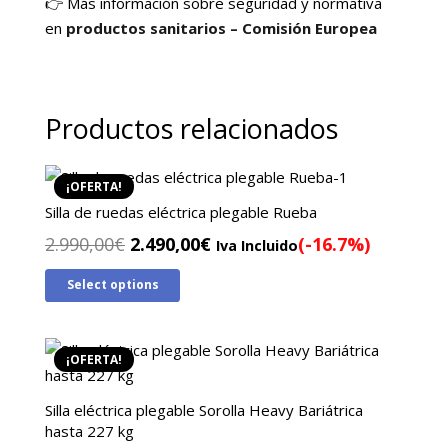
👉 Más información sobre seguridad y normativa
en
productos sanitarios – Comisión Europea
Productos relacionados
¡OFERTA!
Silla de ruedas eléctrica plegable Rueba
El
El
2.990,00
€
2.490,00
€
(-16.7%)
Iva Incluido
precio
precio
Select options
original
actual
era:
es:
2.990,00€.
2.490,00€.
¡OFERTA!
Silla eléctrica plegable Sorolla Heavy Bariátrica
hasta 227 kg