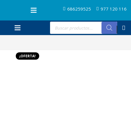
686259525
977 120 116
Búsqueda
de
productos
¡OFERTA!