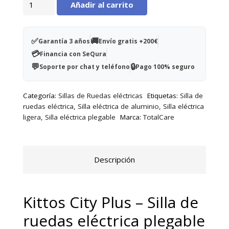
Añadir al carrito
City
Plus
–
✅
🚚
Garantía 3 años
Envío gratis +200€
Silla
💳
Financia con SeQura
de
💬
🔒
Soporte por chat y teléfono
Pago 100% seguro
ruedas
eléctrica
Categoría:
Sillas de Ruedas eléctricas
Etiquetas:
Silla de
plegable
ruedas eléctrica
,
Silla eléctrica de aluminio
,
Silla eléctrica
de
ligera
,
Silla eléctrica plegable
Marca:
TotalCare
aluminio
cantidad
Descripción
Kittos City Plus – Silla de
ruedas eléctrica plegable