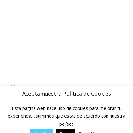
Devoluciones y reembolsos
Aviso legal
Blog
ENVIOS
Envio gratuito a Peninsula a partir de 200 EUR
Baleares y Canarias: consultar tarifas
Pague de forma facil y segura con
Acepta nuestra Política de Cookies
Esta página web hace uso de cookies para mejorar tu
experiencia. asumimos que estas de acuerdo con nuestra
política
© 2025 Ofertas Ortopedia · Todos los derechos reservados · Tarragona,
Espana