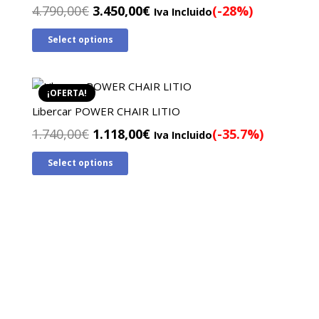
El
El
4.790,00
€
3.450,00
€
(-28%)
Iva Incluido
precio
precio
Select options
original
actual
era:
es:
4.790,00€.
3.450,00€.
¡OFERTA!
Libercar POWER CHAIR LITIO
El
El
1.740,00
€
1.118,00
€
(-35.7%)
Iva Incluido
precio
precio
Select options
original
actual
era:
es:
1.740,00€.
1.118,00€.