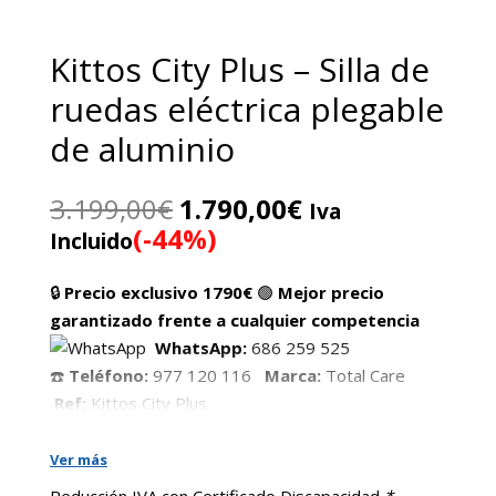
Kittos City Plus – Silla de
ruedas eléctrica plegable
de aluminio
El
El
3.199,00
€
1.790,00
€
Iva
precio
precio
(-44%)
Incluido
original
actual
era:
es:
🔒
Precio exclusivo 1790€
🟢
Mejor precio
3.199,00€.
1.790,00€.
garantizado frente a cualquier competencia
WhatsApp:
686 259 525
☎️
Teléfono:
977 120 116
Marca:
Total Care
Ref:
Kittos City Plus
✅
Chasis ligero y resistente
✅
Peso sin batería: 25 kg
Ver más
✅
2 motores de 200 W
Reducción IVA con Certificado Discapacidad
*