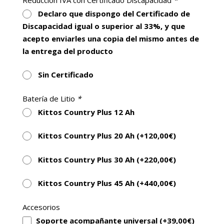
✅
Velocidad máxima de 7 km/h
Declaro que dispongo del Certificado de
✅
Batería de litio hasta 40 Ah
Discapacidad igual o superior al 33%, y que
✅
Autonomía de hasta 45 km
acepto enviarles una copia del mismo antes de
✅
Amortiguación delantera
la entrega del producto
✅
Plegado rápido en 5 segundos
✅
Joystick escamoteable
Sin Certificado
✅
Luces LED integradas
Batería de Litio
*
Si buscas una
silla de ruedas eléctrica plegable
Kittos Country Plus 12 Ah
ligera, cómoda y fácil de transportar
, la
Kittos
Kittos Country Plus 20 Ah (+
120,00
€
)
City Plus
es una excelente opción para el uso
diario, tanto en interiores como en exteriores,
Kittos Country Plus 30 Ah (+
220,00
€
)
gracias a su tamaño compacto, su plegado rápido y
su gran autonomía.
Kittos Country Plus 45 Ah (+
440,00
€
)
Accesorios
Soporte acompañante universal (+
39,00
€
)