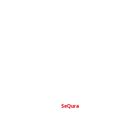
SeQura
Financia tu compra facilmente
Paga a plazos sin complicaciones · Aprobacion inmediata ·
Sin papeleos