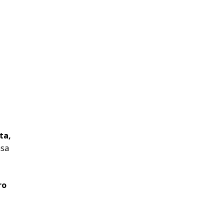
a
ta,
asa
ro