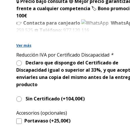
era:
es:
🔒
Precio bajo consulta
🟢
Mejor precio garantiza
1.995,00€.
1.460,00€.
frente a cualquier competencia
🏷️
Bono promoci
100€
👉
Contacta para canjearlo
WhatsA
259 525
☎️
Teléfono:
977 120 116
Modelo:
Eclipse River
Ref.:
R121
Ver más
✅ Silla eléctrica compacta y desmontable en 3 partes
Reducción IVA por Certificado Discapacidad
*
herramientas
Declaro que dispongo del Certificado de
Discapacidad igual o superior al 33%, y que acep
✅ Pieza más pesada de solo 15 kg, ideal para meterl
enviarles una copia del mismo antes de la entre
maletero
producto
✅ Dimensiones para espacios reducidos:
ancho tota
Sin Certificado (+
104,00
€
)
y radio de giro 90 cm
Accesorios (opcionales)
✅
Ancho de asiento 45 cm
, cómodo y adecuado par
Portavaso (+
25,00
€
)
mayoría de usuarios