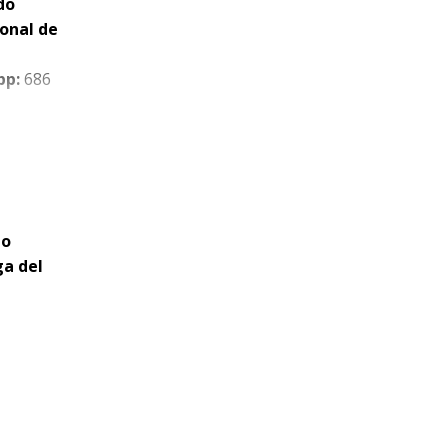
do
onal de
pp:
686
, sin
to
a en el
ga del
l 59 cm
a la