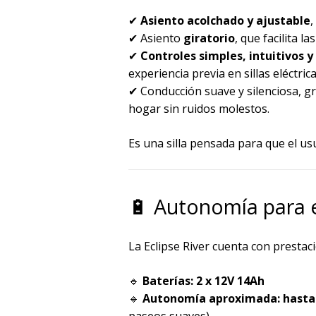
✔
Asiento acolchado y ajustable
,
✔ Asiento
giratorio
, que facilita la
✔
Controles simples, intuitivos y
experiencia previa en sillas eléctrica
✔ Conducción suave y silenciosa, g
hogar sin ruidos molestos.
Es una silla pensada para que el u
🔋 Autonomía para e
La Eclipse River cuenta con prestac
🔹
Baterías: 2 x 12V 14Ah
🔹
Autonomía aproximada: hasta
paseos suaves).