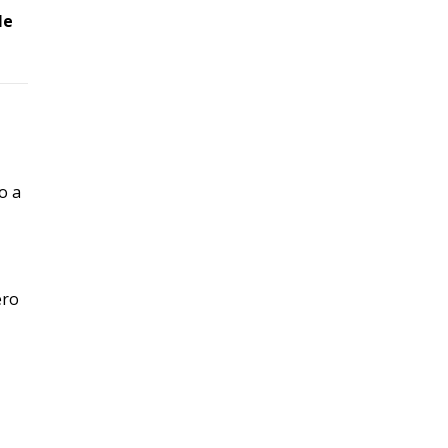
le
o a
ero