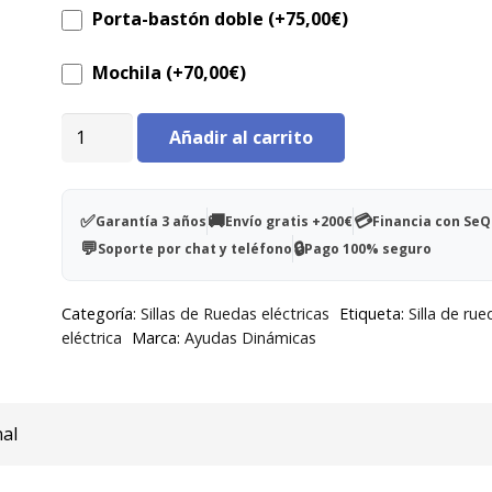
Porta-bastón doble (+
75,00
€
)
✅ Autonomía aproximada de hasta 15 km con baterí
12V 14Ah
Mochila (+
70,00
€
)
✅ Velocidad máxima 6,5 km/h, perfecta para interior
Silla
Añadir al carrito
pequeños recorridos en exterior
eléctrica
Eclipse
✅ Asiento acolchado, ajustable y giratorio para may
River
confort y facilidad en las transferencias
✅
🚚
💳
Garantía 3 años
Envío gratis +200€
Financia con Se
cantidad
💬
🔒
Soporte por chat y teléfono
Pago 100% seguro
✅ Controles simples, accesibles e intuitivos, pensad
personas mayores
Categoría:
Sillas de Ruedas eléctricas
Etiqueta:
Silla de rue
eléctrica
Marca:
Ayudas Dinámicas
✅ Diseño compacto y fácil de guardar en casa cuand
utiliza
nal
✅ Accesorios opcionales: mochila trasera,
portabotellas/posavasos y porta bastones doble