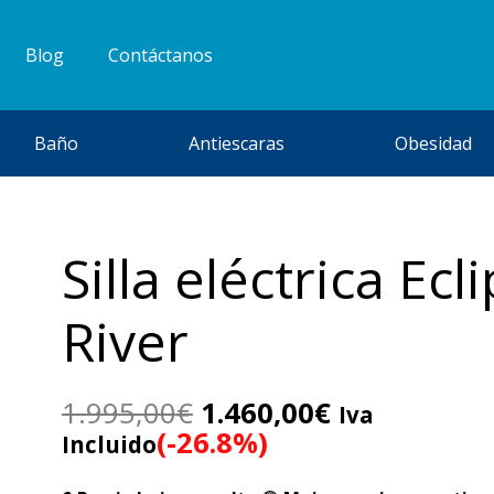
Blog
Contáctanos
Baño
Antiescaras
Obesidad
Silla eléctrica Ecl
River
El
El
1.995,00
€
1.460,00
€
Iva
precio
precio
(-26.8%)
Incluido
original
actual