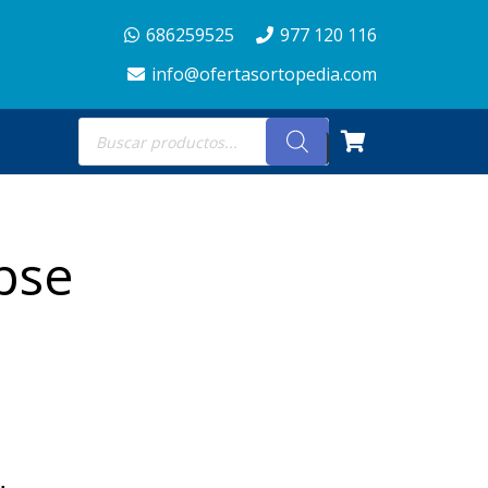
686259525
977 120 116
info@ofertasortopedia.com
Búsqueda
de
productos
ipse