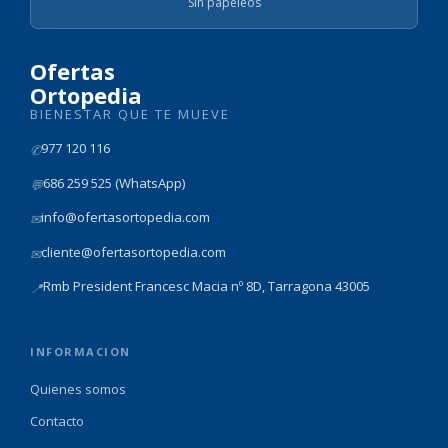
Sin papeleos
Ofertas
Ortopedia
BIENESTAR QUE TE MUEVE
977 120 116
✆
686 259 525 (WhatsApp)
💬
info@ofertasortopedia.com
✉
cliente@ofertasortopedia.com
✉
Rmb President Francesc Macia nº 8D, Tarragona 43005
📍
INFORMACION
Quienes somos
Contacto