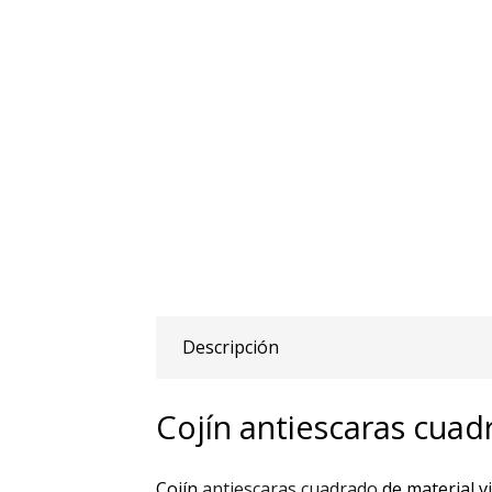
Descripción
Cojín antiescaras cua
Cojín
antiescaras cuadrado
de material 