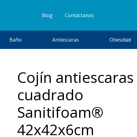
Blog
Contáctanos
Baño
Antiescaras
Obesidad
Cojín antiescaras
cuadrado
Sanitifoam®
42x42x6cm