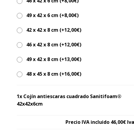
riesgo de ulceración y especialmente indicado 
46 x 42 x 6 cm (+
8,00
€
)
uso en silla de ruedas.
49 x 42 x 6 cm (+
8,00
€
)
42 x 42 x 8 cm (+
12,00
€
)
46 x 42 x 8 cm (+
12,00
€
)
49 x 42 x 8 cm (+
13,00
€
)
48 x 45 x 8 cm (+
16,00
€
)
1x Cojín antiescaras cuadrado Sanitifoam®
42x42x6cm
Precio IVA incluido
46,00€
Iva