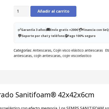
Cojín
Añadir al carrito
antiescaras
cuadrado
Sanitifoam®
✅
🚚
💳
Garantía 3 años
Envío gratis +200€
Financia con Se
42x42x6cm
💬
🔒
Soporte por chat y teléfono
Pago 100% seguro
cantidad
Categorías:
Antiescaras
,
Cojín visco elástico antiescaras
Et
antiescaras
,
cojín antiescaras
,
cojin viscoelastico
drado Sanitifoam® 42x42x6cm
viscoelástico con efecto memoria. Los SEMPS SANITIFOAM s