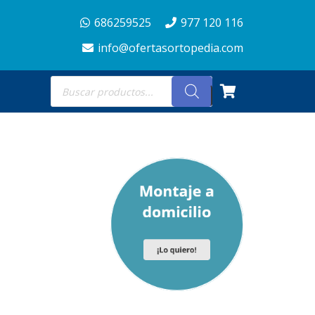
686259525
977 120 116
info@ofertasortopedia.com
Búsqueda
de
productos