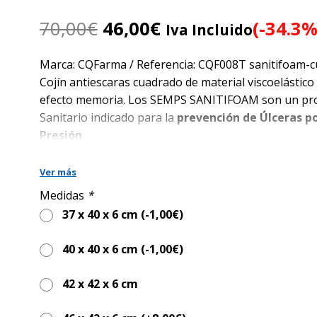
El
El
70,00
€
46,00
€
(-34.3%
Iva Incluido
precio
precio
original
actual
Marca: CQFarma / Referencia: CQF008T sanitifoam-
era:
es:
Cojín antiescaras cuadrado de material viscoelástico
70,00€.
46,00€.
efecto memoria. Los SEMPS SANITIFOAM son un pr
Sanitario indicado para la
prevención de Úlceras p
Presión
.
Fabricados con Espuma Viscoelástica
Ver más
Efecto Memoria lo que permite una completa
adaptación a la forma del cuerpo.
Medidas
*
37 x 40 x 6 cm (
-1,00
€
)
Sistema Fabricación: Célula Abierta para una 
transpiración y confort.
40 x 40 x 6 cm (
-1,00
€
)
100% Libre de Látex.
Junto con la funda transpirable e impermeable
42 x 42 x 6 cm
de SANITIFOAM una solución ideal para pacien