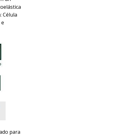
oelástica
: Célula
 e
cado para