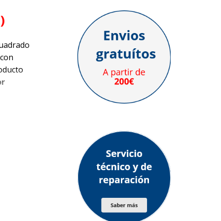
)
cuadrado
 con
oducto
or
mayor
 hacen
tes con