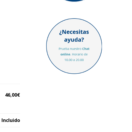
para su
46,00€
 Incluido