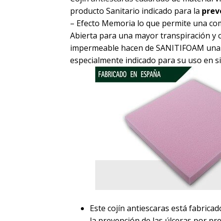
producto Sanitario indicado para la
prev
– Efecto Memoria lo que permite una comp
Abierta para una mayor transpiración y c
impermeable hacen de SANITIFOAM una so
especialmente indicado para su uso en s
Este cojín antiescaras está fabrica
la prevención de las úlceras por pre